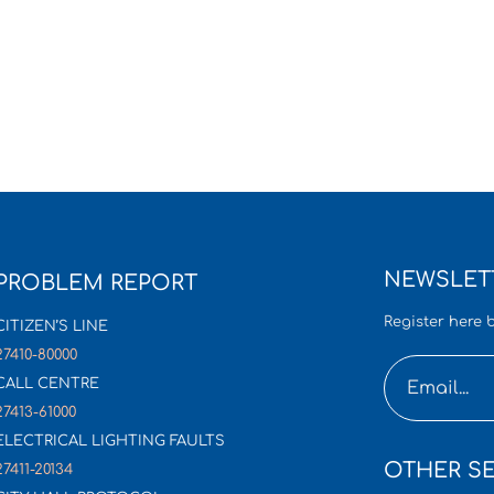
NEWSLET
PROBLEM REPORT
Register here b
CITIZEN’S LINE
27410-80000
CALL CENTRE
27413-61000
ELECTRICAL LIGHTING FAULTS
OTHER SE
27411-20134