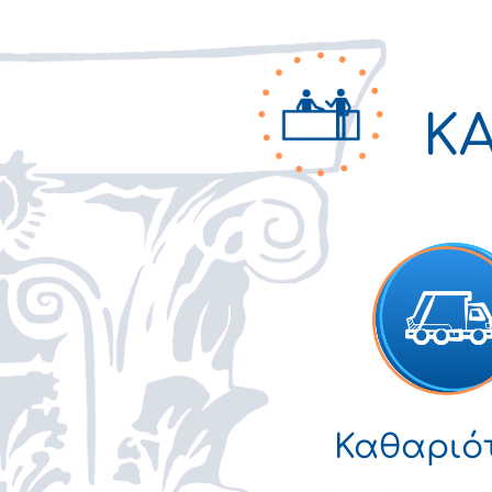
Κ
Καθαριό