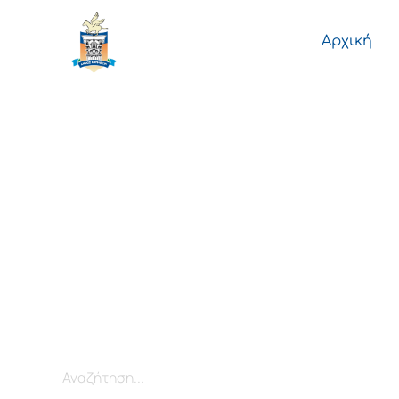
ΔΗΜΟΣ
Αρχική
ΚΟΡΙΝΘΙΩΝ
Καλώς ήλθατ
στο Δήμο Κο