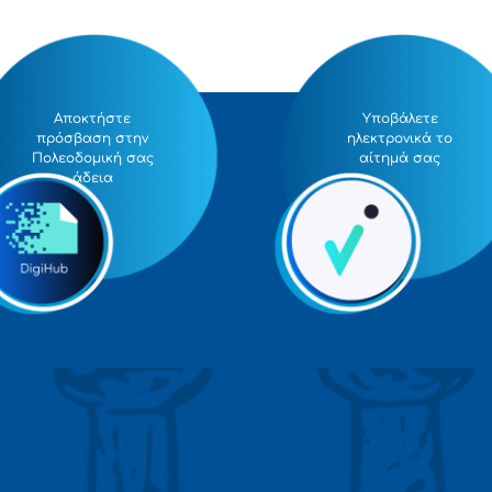
Αποκτήστε
Υποβάλετε
πρόσβαση στην
ηλεκτρονικά το
ί"
Πολεοδομική σας
αίτημά σας
άδεια
:1
" Προς Κορινθίους επιστολή Παύλου, Α’ 8:1