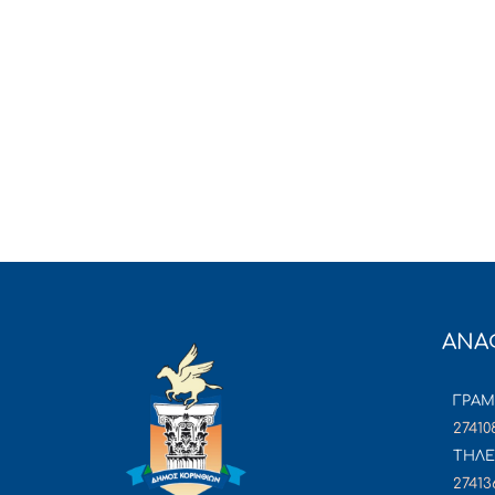
ΑΝΑ
ΓΡΑ
27410
ΤΗΛΕ
27413