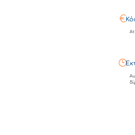
Κό
Ατ
Εκ
Αυ
δί