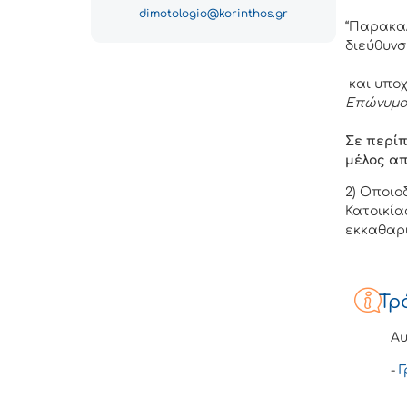
dimotologio@korinthos.gr
“Παρακαλ
διεύθυνσ
και υπο
Επώνυμο,
Σε περίπ
μέλος απ
2) Οποιο
Κατοικία
εκκαθαρι
Τρ
Αυ
-
Γ