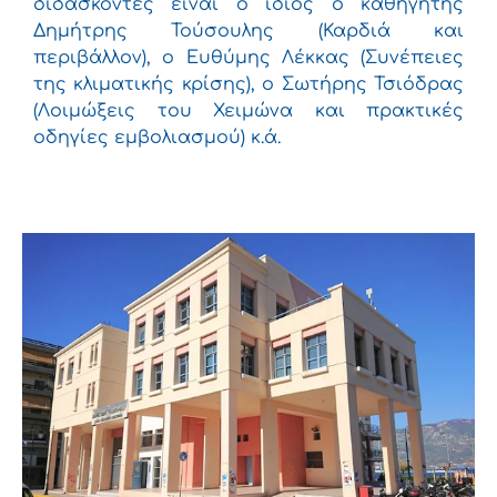
διδάσκοντες είναι ο ίδιος ο καθηγητής
Δημήτρης Τούσουλης (Καρδιά και
περιβάλλον), ο Ευθύμης Λέκκας (Συνέπειες
της κλιματικής κρίσης), ο Σωτήρης Τσιόδρας
(Λοιμώξεις του Χειμώνα και πρακτικές
οδηγίες εμβολιασμού) κ.ά.