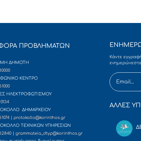
ΕΝΗΜΕΡΩ
ΦΟΡΑ ΠΡΟΒΛΗΜΑΤΩΝ
Κάντε εγγραφή
ΜΜΗ ΔΗΜΟΤΗ
ενημερώνεστε
80000
ΦΩΝΙΚΟ ΚΕΝΤΡΟ
61000
ΕΣ ΗΛΕΚΤΡΟΦΩΤΙΣΜΟΥ
20134
ΑΛΛΕΣ ΥΠ
ΟΚΟΛΛΟ ΔΗΜΑΡΧΕΙΟΥ
61074 | protokollo@korinthos.gr
ΟΚΟΛΛΟ ΤΕΧΝΙΚΩΝ ΥΠΗΡΕΣΙΩΝ
Δ
62840 | grammateia_dtyp@korinthos.gr
του συστήματος διαχείρισης