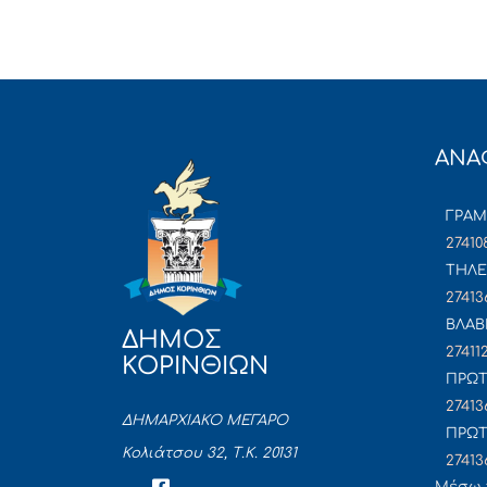
ΑΝΑ
ΓΡΑ
27410
ΤΗΛΕ
27413
ΒΛΑΒ
ΔΗΜΟΣ
27411
ΚΟΡΙΝΘΙΩΝ
ΠΡΩΤ
27413
ΔΗΜΑΡΧΙΑΚΟ ΜΕΓΑΡΟ
ΠΡΩΤ
Κολιάτσου 32, Τ.Κ. 20131
27413
Mέσω 