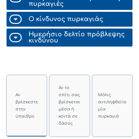
πυρκαγιές
Ο κίνδυνος πυρκαγιάς
Ημερήσιο δελτίο πρόβλεψης
κινδύνου
Αν το
Αν
σπίτι σας
Μόλις
βρίσκεστε
βρίσκεται
αντιληφθείτε
στην
μέσα ή
μία
ύπαιθρο
κοντά σε
πυρκαγιά
δάσος