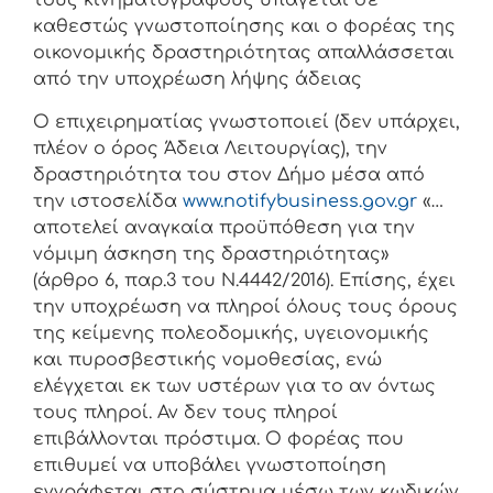
τους κινηματογράφους υπάγεται σε
καθεστώς γνωστοποίησης και ο φορέας της
οικονομικής δραστηριότητας απαλλάσσεται
από την υποχρέωση λήψης άδειας
Ο επιχειρηματίας γνωστοποιεί (δεν υπάρχει,
πλέον ο όρος Άδεια Λειτουργίας), την
δραστηριότητα του στον Δήμο μέσα από
την ιστοσελίδα
www.notifybusiness.gov.gr
«…
αποτελεί αναγκαία προϋπόθεση για την
νόμιμη άσκηση της δραστηριότητας»
(άρθρο 6, παρ.3 του Ν.4442/2016). Επίσης, έχει
την υποχρέωση να πληροί όλους τους όρους
της κείμενης πολεοδομικής, υγειονομικής
και πυροσβεστικής νομοθεσίας, ενώ
ελέγχεται εκ των υστέρων για το αν όντως
τους πληροί. Αν δεν τους πληροί
επιβάλλονται πρόστιμα. Ο φορέας που
επιθυμεί να υποβάλει γνωστοποίηση
εγγράφεται στο σύστημα μέσω των κωδικών