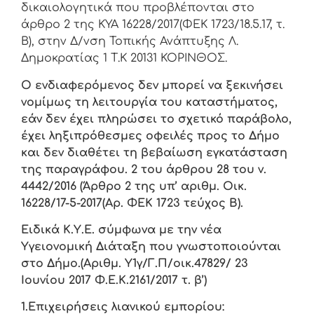
δικαιολογητικά που προβλέπονται στο
άρθρο 2 της ΚΥΑ 16228/2017(ΦΕΚ 1723/18.5.17, τ.
Β), στην Δ/νση Τοπικής Ανάπτυξης Λ.
Δημοκρατίας 1 Τ.Κ 20131 ΚΟΡΙΝΘΟΣ.
Ο ενδιαφερόμενος δεν μπορεί να ξεκινήσει
νομίμως τη λειτουργία του καταστήματος,
εάν δεν έχει πληρώσει το σχετικό παράβολο,
έχει ληξιπρόθεσμες οφειλές προς το Δήμο
και δεν διαθέτει τη βεβαίωση εγκατάσταση
της παραγράφου. 2 του άρθρου 28 του ν.
4442/2016 (Άρθρο 2 της υπ’ αριθμ. Οικ.
16228/17-5-2017(Αρ. ΦΕΚ 1723 τεύχος Β).
Ειδικά Κ.Υ.Ε. σύμφωνα με την νέα
Υγειονομική Διάταξη που γνωστοποιούνται
στο Δήμο.(Αριθμ. Υ1γ/Γ.Π/οικ.47829/ 23
Ιουνίου 2017 Φ.Ε.Κ.2161/2017 τ. β’)
1.Επιχειρήσεις λιανικού εμπορίου: