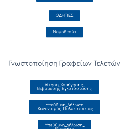
ΟΔΗΓΙΕΣ
Νομοθεσία
Γνωστοποίηση Γραφείων Τελετών
Aίτηση_Χορήγησης_
Βεβαίωσης_Εγκατάστασης
Υπεύθυνη_Δήλωση
_Κανονισμός_Πολυκατοικίας
Υπεύθυνη_Δήλωση_