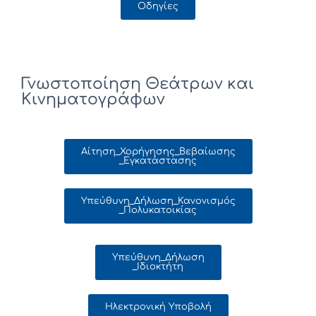
Οδηγίες
Γνωστοποίηση Θεάτρων και
Κινηματογράφων
Aίτηση_Χορήγησης_Βεβαίωσης
_Εγκατάστασης
Υπεύθυνη_Δήλωση_Κανονισμός
_Πολυκατοικίας
Υπεύθυνη_Δήλωση
_Ιδιοκτήτη
Ηλεκτρονική Υποβολή