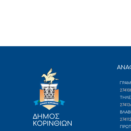
ΑΝΑ
ΓΡΑ
27410
ΤΗΛΕ
27413
ΒΛΑΒ
ΔΗΜΟΣ
27411
ΚΟΡΙΝΘΙΩΝ
ΠΡΩΤ