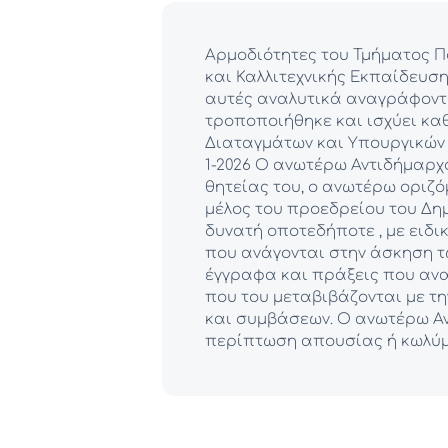
Αρμοδιότητες του Τμήματος Π
και Καλλιτεχνικής Εκπαίδευση
αυτές αναλυτικά αναγράφοντα
τροποποιήθηκε και ισχύει κα
Διαταγμάτων και Υπουργικών Αποφάσεων. Ορίζει τη θητεία
1-2026 Ο ανωτέρω Αντιδήμαρχος θα λαμβάνει αντιμισθία. Κατά τη διάρκεια της
θητείας του, ο ανωτέρω οριζόμ
μέλος του προεδρείου του Δημοτικού Συμβουλίου
δυνατή οποτεδήποτε , με ειδ
που ανάγονται στην άσκηση των καθηκόντων του
έγγραφα και πράξεις που ανα
που του μεταβιβάζονται με 
και συμβάσεων. Ο ανωτέρω Αντιδήμαρχος θα αναπληρώνει τον Δήμαρχο σε
περίπτωση απουσίας ή κωλύμ