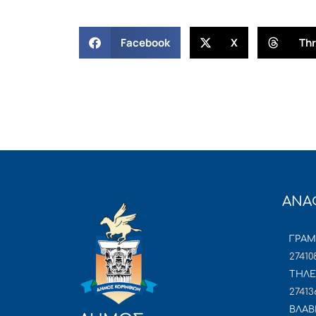
Facebook
X
Th
ΑΝΑ
ΓΡΑ
27410
ΤΗΛΕ
27413
ΒΛΑΒ