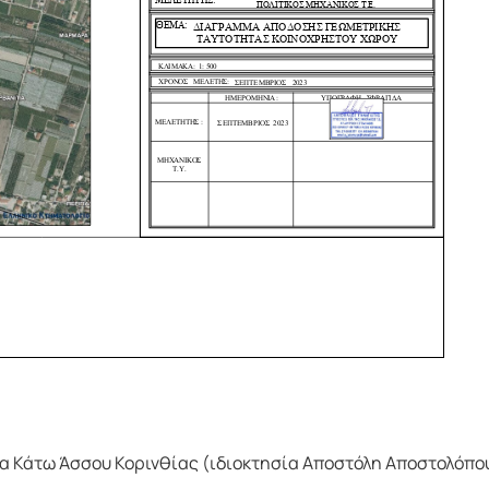
τα Κάτω Άσσου Κορινθίας (ιδιοκτησία Αποστόλη Αποστολόπο