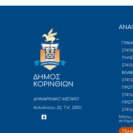
ΑΝΑ
ΓΡΑ
27410
ΤΗΛΕ
27413
ΒΛΑΒ
ΔΗΜΟΣ
27411
ΚΟΡΙΝΘΙΩΝ
ΠΡΩΤ
27413
ΔΗΜΑΡΧΙΑΚΟ ΜΕΓΑΡΟ
ΠΡΩΤ
Κολιάτσου 32, Τ.Κ. 20131
27413
Mέσω 
αιτημ
Πατ