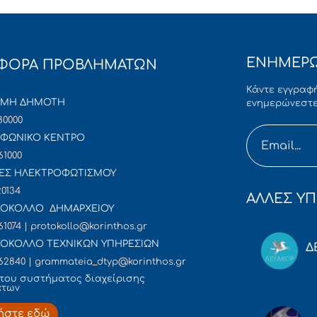
ΕΝΗΜΕΡΩ
ΦΟΡΑ ΠΡΟΒΛΗΜΑΤΩΝ
Κάντε εγγραφή
ΜΜΗ ΔΗΜΟΤΗ
ενημερώνεστε
80000
ΦΩΝΙΚΟ ΚΕΝΤΡΟ
61000
ΕΣ ΗΛΕΚΤΡΟΦΩΤΙΣΜΟΥ
20134
ΑΛΛΕΣ ΥΠ
ΟΚΟΛΛΟ ΔΗΜΑΡΧΕΙΟΥ
61074 | protokollo@korinthos.gr
ΟΚΟΛΛΟ ΤΕΧΝΙΚΩΝ ΥΠΗΡΕΣΙΩΝ
Δ
62840 | grammateia_dtyp@korinthos.gr
του συστήματος διαχείρισης
άτων
ήστε εδώ