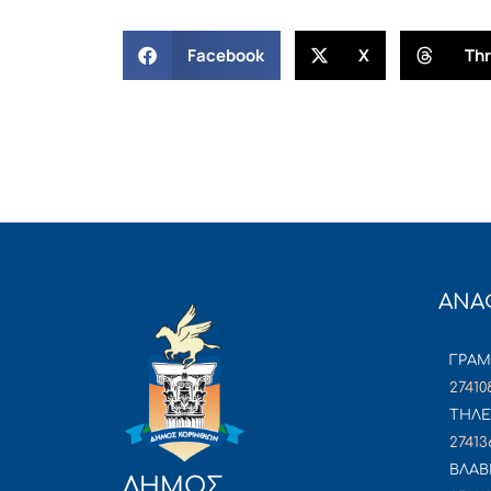
Facebook
X
Th
ΑΝΑ
ΓΡΑ
27410
ΤΗΛΕ
27413
ΒΛΑΒ
ΔΗΜΟΣ