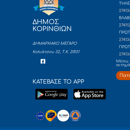
ΤΗΛΕ
27413
ΒΛΑΒ
ΔΗΜΟΣ
27411
ΚΟΡΙΝΘΙΩΝ
ΠΡΩΤ
27413
ΔΗΜΑΡΧΙΑΚΟ ΜΕΓΑΡΟ
ΠΡΩΤ
Κολιάτσου 32, Τ.Κ. 20131
27413
Mέσω 
αιτημ
Πατ
ΚΑΤΕΒΑΣΕ ΤΟ APP