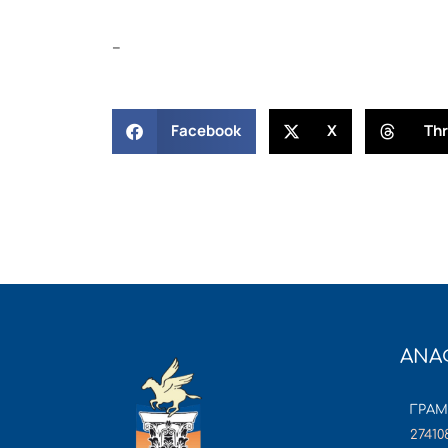
–
Facebook
X
Th
ΑΝΑ
ΓΡΑ
27410