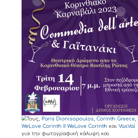
Τους,
Paris Dionisopoulos
,
Corinth Greece
,
WeLove Corinth II
WeLove Corinth
και
VasVal
για την φωτογραφική κάλυψη και