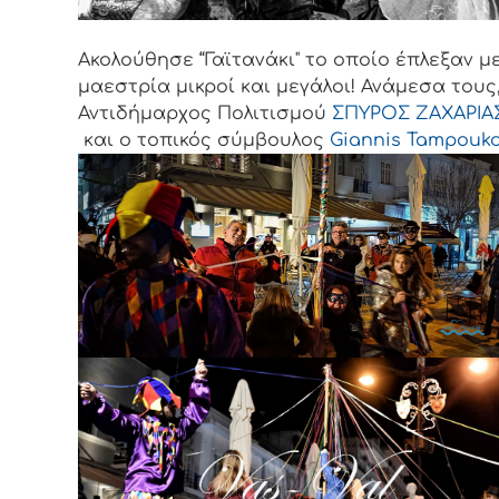
Ακολούθησε “Γαϊτανάκι" το οποίο έπλεξαν μ
μαεστρία μικροί και μεγάλοι! Ανάμεσα τους,
Αντιδήμαρχος Πολιτισμού
ΣΠΥΡΟΣ ΖΑΧΑΡΙΑ
και ο τοπικός σύμβουλος
Giannis Tampouk