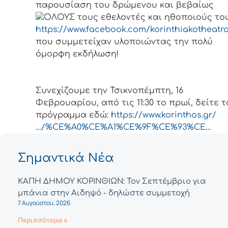
παρουσίαση του δρώμενου και βεβαίως
ΟΛΟΥΣ τους εθελοντές και ηθοποιούς το
https://www.facebook.com/korinthiakotheatr
που συμμετείχαν υλοποιώντας την πολύ
όμορφη εκδήλωση!
Συνεχίζουμε την Τσικνοπέμπτη, 16
Φεβρουαρίου, από τις 11:30 το πρωί, δείτε τ
πρόγραμμα εδώ:
https://www.korinthos.gr/
…/%CE%A0%CE%A1%CE%9F%CE%93%CE…
Σημαντικά Νέα
ΚΑΠΗ ΔΗΜΟΥ ΚΟΡΙΝΘΙΩΝ: Τον Σεπτέμβριο για
μπάνια στην Αιδηψό - δηλώστε συμμετοχή
7 Αυγούστου, 2026
Περισσότερα »