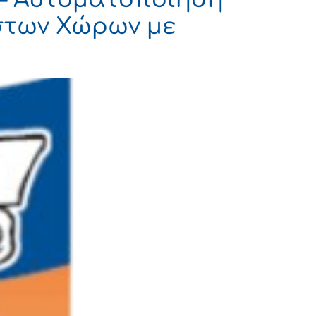
στων Χώρων με