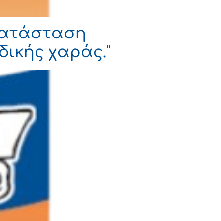
γκατάσταση
ικής χαράς."