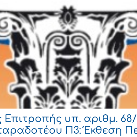
Επιτροπής υπ. αριθμ. 68/
παραδοτέου Π3: Έκθεση Π