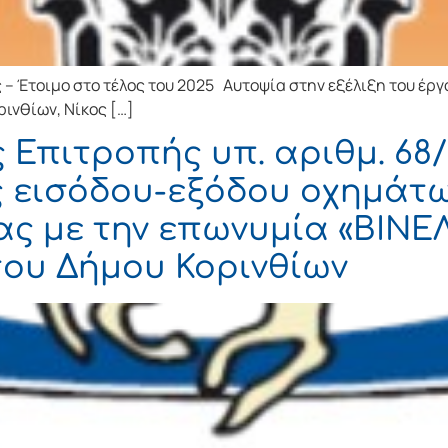
 – Έτοιμο στο τέλος του 2025 Αυτοψία στην εξέλιξη του έρ
ινθίων, Νίκος […]
Επιτροπής υπ. αριθμ. 68/
ς εισόδου-εξόδου οχημάτ
ας με την επωνυμία «ΒΙΝΕ
του Δήμου Κορινθίων