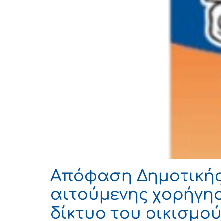
Απόφαση Δημοτικής 
αιτούμενης χορήγη
δίκτυο του οικισμο