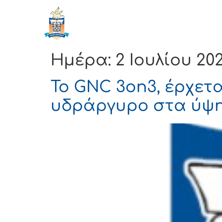
ΔΗΜΟΣ
Αρχική
ΚΟΡΙΝΘΙΩΝ
Ημέρα:
2 Ιουλίου 20
Το GNC 3on3, έρχετα
υδράργυρο στα ύψη