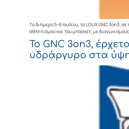
Το διήμερο 5-6 Ιουλίου, το LOUX GNC 3on3, σε
αθλητισμού και του μπάσκετ, με διαγωνισμούς
Το GNC 3on3, έρχετα
υδράργυρο στα ύψη