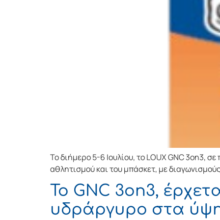
Το διήμερο 5-6 Ιουλίου, το LOUX GNC 3on3, σε
αθλητισμού και του μπάσκετ, με διαγωνισμούς
Το GNC 3on3, έρχετα
υδράργυρο στα ύψη