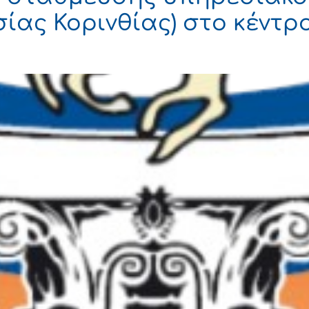
ας Κορινθίας) στο κέντρο