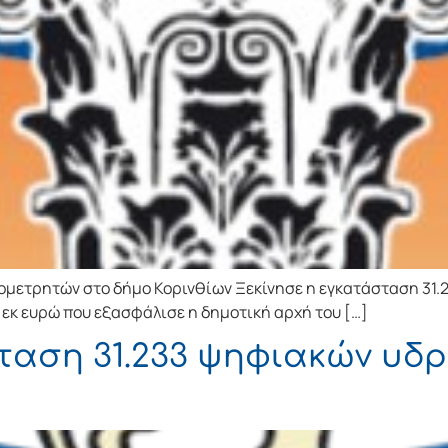
ομετρητών στο δήμο Κορινθίων Ξεκίνησε η εγκατάσταση 31
εκ ευρώ που εξασφάλισε η δημοτική αρχή του […]
ταση 31.233 ψηφιακών υδ