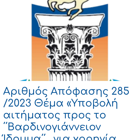
Αριθμός Απόφασης 285
/2023 Θέμα «Υποβολή
αιτήματος προς το
΄΄Βαρδινογιάννειον
Ίδρυμα΄΄ , για χορηγία