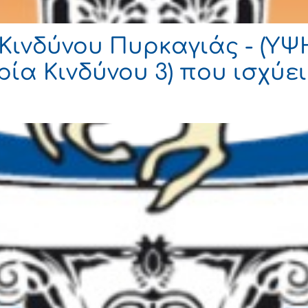
Κινδύνου Πυρκαγιάς - (Υ
ία Κινδύνου 3) που ισχύε