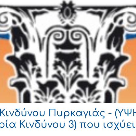
Κινδύνου Πυρκαγιάς - (Υ
ία Κινδύνου 3) που ισχύε