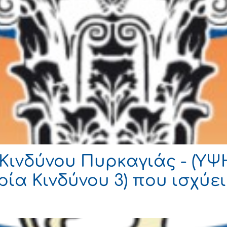
Κινδύνου Πυρκαγιάς - (Υ
ία Κινδύνου 3) που ισχύε