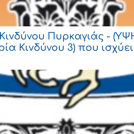
Κινδύνου Πυρκαγιάς - (Υ
ία Κινδύνου 3) που ισχύε