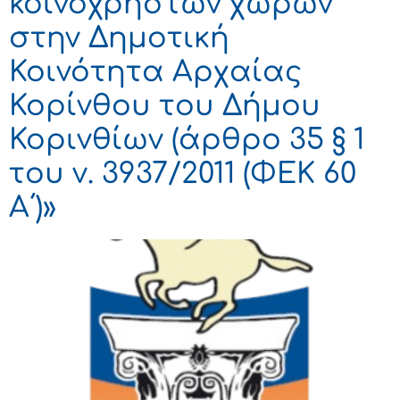
κοινοχρήστων χώρων
στην Δημοτική
Κοινότητα Αρχαίας
Κορίνθου του Δήμου
Κορινθίων (άρθρο 35 § 1
του ν. 3937/2011 (ΦΕΚ 60
Α΄)»