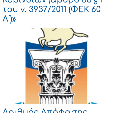
του ν. 3937/2011 (ΦΕΚ 60
Α΄)»
Αριθμός Απόφασης