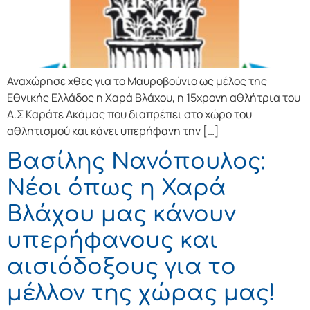
Αναχώρησε χθες για το Μαυροβούνιο ως μέλος της
Εθνικής Ελλάδος η Χαρά Βλάχου, η 15χρονη αθλήτρια του
Α.Σ Καράτε Ακάμας που διαπρέπει στο χώρο του
αθλητισμού και κάνει υπερήφανη την […]
Βασίλης Νανόπουλος:
Νέοι όπως η Χαρά
Βλάχου μας κάνουν
υπερήφανους και
αισιόδοξους για το
μέλλον της χώρας μας!