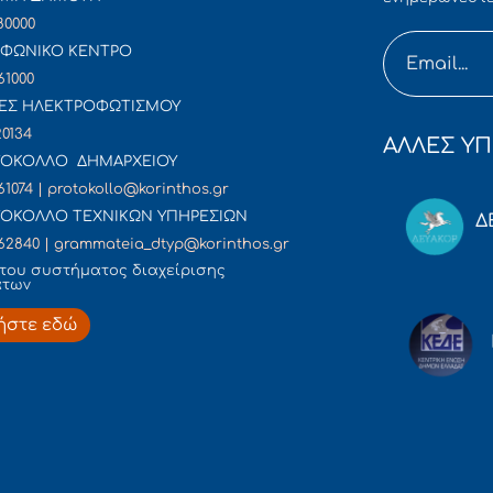
80000
ΦΩΝΙΚΟ ΚΕΝΤΡΟ
61000
ΕΣ ΗΛΕΚΤΡΟΦΩΤΙΣΜΟΥ
20134
ΑΛΛΕΣ ΥΠ
ΟΚΟΛΛΟ ΔΗΜΑΡΧΕΙΟΥ
61074 | protokollo@korinthos.gr
ΟΚΟΛΛΟ ΤΕΧΝΙΚΩΝ ΥΠΗΡΕΣΙΩΝ
Δ
62840 | grammateia_dtyp@korinthos.gr
του συστήματος διαχείρισης
άτων
ήστε εδώ