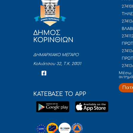
27410
ΤΗΛΕ
27413
ΒΛΑΒ
ΔΗΜΟΣ
27411
ΚΟΡΙΝΘΙΩΝ
ΠΡΩΤ
27413
ΔΗΜΑΡΧΙΑΚΟ ΜΕΓΑΡΟ
ΠΡΩΤ
Κολιάτσου 32, Τ.Κ. 20131
27413
Mέσω 
αιτημ
Πατ
ΚΑΤΕΒΑΣΕ ΤΟ APP