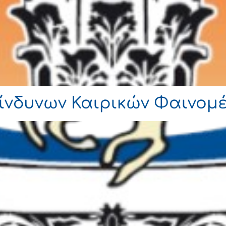
κίνδυνων Καιρικών Φαινομ