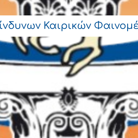
κίνδυνων Καιρικών Φαινομ