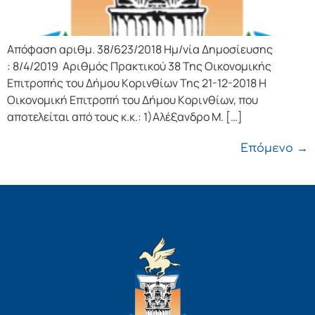
Απόφαση αριθμ. 38/623/2018 Ημ/νία Δημοσίευσης
: 8/4/2019 Αριθμός Πρακτικού 38 Της Οικονομικής
Επιτρoπής τoυ Δήμoυ Κoριvθίωv Της 21-12-2018 Η
Οικονομική Επιτρoπή τoυ Δήμoυ Κoριvθίωv, πoυ
απoτελείται από τoυς κ.κ.: 1)Αλέξανδρο Μ. […]
Επόμενο
→