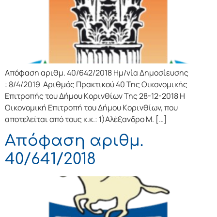
Απόφαση αριθμ. 40/642/2018 Ημ/νία Δημοσίευσης
: 8/4/2019 Αριθμός Πρακτικού 40 Της Οικονομικής
Επιτρoπής τoυ Δήμoυ Κoριvθίωv Της 28-12-2018 Η
Οικονομική Επιτρoπή τoυ Δήμoυ Κoριvθίωv, πoυ
απoτελείται από τoυς κ.κ.: 1)Αλέξανδρο Μ. […]
Απόφαση αριθμ.
40/641/2018