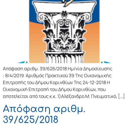
Απόφαση αριθμ. 39/626/2018 Ημ/νία Δημοσίευσης
: 8/4/2019 Αριθμός Πρακτικού 39 Της Οικονομικής
Επιτρoπής τoυ Δήμoυ Κoριvθίωv Της 24-12-2018 Η
Οικονομική Επιτρoπή τoυ Δήμoυ Κoριvθίωv, πoυ
απoτελείται από τoυς κ.κ. 1)Αλέξανδρο Μ. Πνευματικό, […]
Απόφαση αριθμ.
39/625/2018