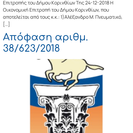
Επιτρoπής τoυ Δήμoυ Κoριvθίωv Της 24-12-2018 Η
Οικονομική Επιτρoπή τoυ Δήμoυ Κoριvθίωv, πoυ
απoτελείται από τoυς κ.κ.: 1)Αλέξανδρο Μ. Πνευματικό,
[…]
Απόφαση αριθμ.
38/623/2018