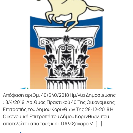
Απόφαση αριθμ. 40/640/2018 Ημ/νία Δημοσίευσης
: 8/4/2019 Αριθμός Πρακτικού 40 Της Οικονομικής
Επιτρoπής τoυ Δήμoυ Κoριvθίωv Της 28-12-2018 Η
Οικονομική Επιτρoπή τoυ Δήμoυ Κoριvθίωv, πoυ
απoτελείται από τoυς κ.κ.: 1)Αλέξανδρο Μ. […]