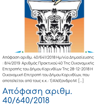
Απόφαση αριθμ. 40/641/2018 Ημ/νία Δημοσίευσης
: 8/4/2019 Αριθμός Πρακτικού 40 Της Οικονομικής
Επιτρoπής τoυ Δήμoυ Κoριvθίωv Της 28-12-2018 Η
Οικονομική Επιτρoπή τoυ Δήμoυ Κoριvθίωv, πoυ
απoτελείται από τoυς κ.κ.: 1)Αλέξανδρο Μ. […]
Απόφαση αριθμ.
40/640/2018