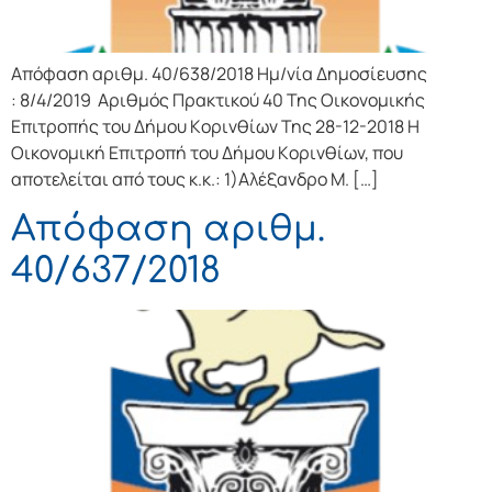
Απόφαση αριθμ. 40/638/2018 Ημ/νία Δημοσίευσης
: 8/4/2019 Αριθμός Πρακτικού 40 Της Οικονομικής
Επιτρoπής τoυ Δήμoυ Κoριvθίωv Της 28-12-2018 Η
Οικονομική Επιτρoπή τoυ Δήμoυ Κoριvθίωv, πoυ
απoτελείται από τoυς κ.κ.: 1)Αλέξανδρο Μ. […]
Απόφαση αριθμ.
40/637/2018