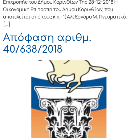
Επιτρoπής τoυ Δήμoυ Κoριvθίωv Της 28-12-2018 Η
Οικονομική Επιτρoπή τoυ Δήμoυ Κoριvθίωv, πoυ
απoτελείται από τoυς κ.κ.: 1)Αλέξανδρο Μ. Πνευματικό,
[…]
Απόφαση αριθμ.
40/638/2018