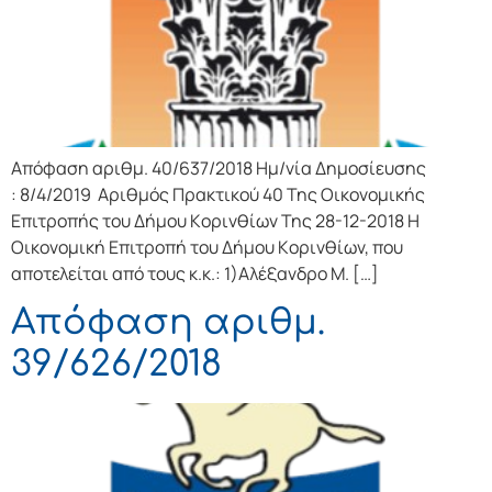
Απόφαση αριθμ. 40/637/2018 Ημ/νία Δημοσίευσης
: 8/4/2019 Αριθμός Πρακτικού 40 Της Οικονομικής
Επιτρoπής τoυ Δήμoυ Κoριvθίωv Της 28-12-2018 Η
Οικονομική Επιτρoπή τoυ Δήμoυ Κoριvθίωv, πoυ
απoτελείται από τoυς κ.κ.: 1)Αλέξανδρο Μ. […]
Απόφαση αριθμ.
39/626/2018