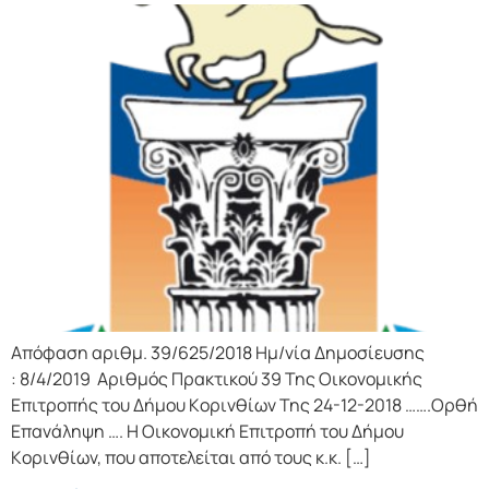
Απόφαση αριθμ. 39/625/2018 Ημ/νία Δημοσίευσης
: 8/4/2019 Αριθμός Πρακτικού 39 Της Οικονομικής
Επιτρoπής τoυ Δήμoυ Κoριvθίωv Της 24-12-2018 …….Ορθή
Επανάληψη …. Η Οικονομική Επιτρoπή τoυ Δήμoυ
Κoριvθίωv, πoυ απoτελείται από τoυς κ.κ. […]