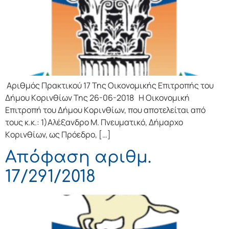
Αριθμός Πρακτικού 17 Της Οικονομικής Επιτρoπής τoυ
Δήμoυ Κoριvθίωv Της 26-06-2018 Η Οικονομική
Επιτρoπή τoυ Δήμoυ Κoριvθίωv, πoυ απoτελείται από
τoυς κ.κ.: 1)Αλέξανδρο Μ. Πνευματικό, Δήμαρχo
Κoριvθίωv, ως Πρόεδρo, […]
Απόφαση αριθμ.
17/291/2018