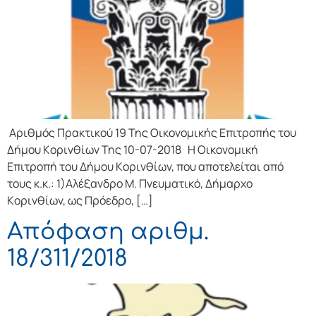
Αριθμός Πρακτικού 19 Της Οικονομικής Επιτρoπής τoυ
Δήμoυ Κoριvθίωv Της 10-07-2018 Η Οικονομική
Επιτρoπή τoυ Δήμoυ Κoριvθίωv, πoυ απoτελείται από
τoυς κ.κ.: 1)Αλέξανδρο Μ. Πνευματικό, Δήμαρχo
Κoριvθίωv, ως Πρόεδρo, […]
Απόφαση αριθμ.
18/311/2018