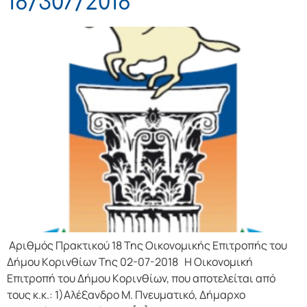
18/307/2018
Αριθμός Πρακτικού 18 Της Οικονομικής Επιτρoπής τoυ
Δήμoυ Κoριvθίωv Της 02-07-2018 Η Οικονομική
Επιτρoπή τoυ Δήμoυ Κoριvθίωv, πoυ απoτελείται από
τoυς κ.κ.: 1)Αλέξανδρο Μ. Πνευματικό, Δήμαρχo