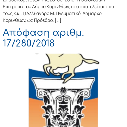
Επιτρoπή τoυ Δήμoυ Κoριvθίωv, πoυ απoτελείται από
τoυς κ.κ.: 1)Αλέξανδρο Μ. Πνευματικό, Δήμαρχo
Κoριvθίωv, ως Πρόεδρo, […]
Απόφαση αριθμ.
17/280/2018