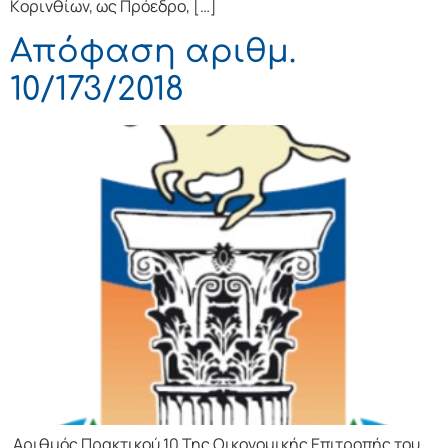
Κoριvθίωv, ως Πρόεδρo, […]
Απόφαση αριθμ.
10/173/2018
Αριθμός Πρακτικού 10 Της Οικονομικής Επιτρoπής τoυ