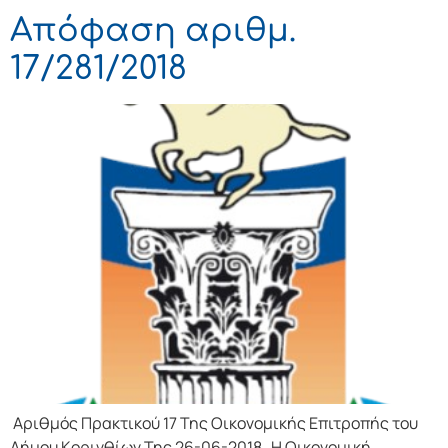
Απόφαση αριθμ.
17/281/2018
Αριθμός Πρακτικού 17 Της Οικονομικής Επιτρoπής τoυ
Δήμoυ Κoριvθίωv Της 26-06-2018 Η Οικονομική