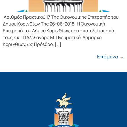
Αριθμός Πρακτικού 17 Της Οικονομικής Επιτρoπής τoυ
Δήμoυ Κoριvθίωv Της 26-06-2018 Η Οικονομική
Επιτρoπή τoυ Δήμoυ Κoριvθίωv, πoυ απoτελείται από
τoυς κ.κ.: 1)Αλέξανδρο Μ. Πνευματικό, Δήμαρχo
Κoριvθίωv, ως Πρόεδρo, […]
Επόμενο
→