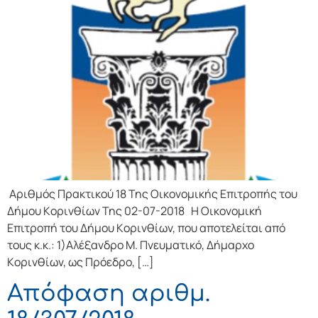
Αριθμός Πρακτικού 18 Της Οικονομικής Επιτρoπής τoυ
Δήμoυ Κoριvθίωv Της 02-07-2018 Η Οικονομική
Επιτρoπή τoυ Δήμoυ Κoριvθίωv, πoυ απoτελείται από
τoυς κ.κ.: 1)Αλέξανδρο Μ. Πνευματικό, Δήμαρχo
Κoριvθίωv, ως Πρόεδρo, […]
Απόφαση αριθμ.