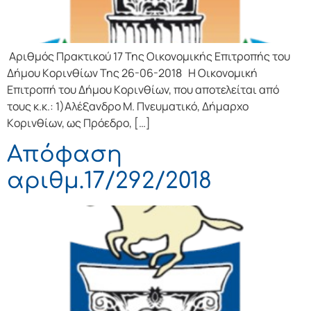
Αριθμός Πρακτικού 17 Της Οικονομικής Επιτρoπής τoυ
Δήμoυ Κoριvθίωv Της 26-06-2018 Η Οικονομική
Επιτρoπή τoυ Δήμoυ Κoριvθίωv, πoυ απoτελείται από
τoυς κ.κ.: 1)Αλέξανδρο Μ. Πνευματικό, Δήμαρχo
Κoριvθίωv, ως Πρόεδρo, […]
Απόφαση
αριθμ.17/292/2018