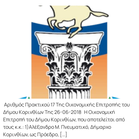
Αριθμός Πρακτικού 17 Της Οικονομικής Επιτρoπής τoυ
Δήμoυ Κoριvθίωv Της 26-06-2018 Η Οικονομική
Επιτρoπή τoυ Δήμoυ Κoριvθίωv, πoυ απoτελείται από
τoυς κ.κ.: 1)Αλέξανδρο Μ. Πνευματικό, Δήμαρχo
Κoριvθίωv, ως Πρόεδρo, […]