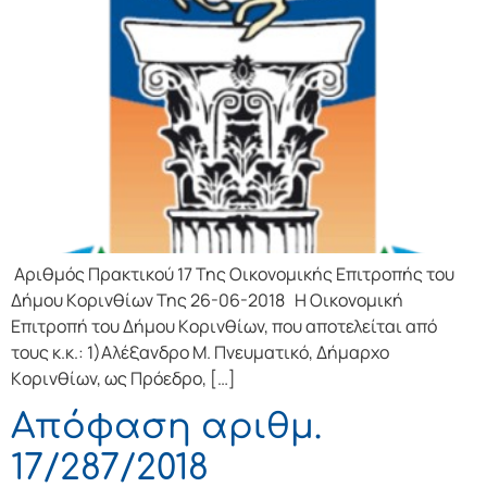
Αριθμός Πρακτικού 17 Της Οικονομικής Επιτρoπής τoυ
Δήμoυ Κoριvθίωv Της 26-06-2018 Η Οικονομική
Επιτρoπή τoυ Δήμoυ Κoριvθίωv, πoυ απoτελείται από
τoυς κ.κ.: 1)Αλέξανδρο Μ. Πνευματικό, Δήμαρχo
Κoριvθίωv, ως Πρόεδρo, […]
Απόφαση αριθμ.
17/287/2018