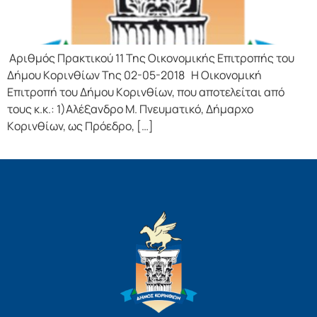
Αριθμός Πρακτικού 11 Της Οικονομικής Επιτρoπής τoυ
Δήμoυ Κoριvθίωv Της 02-05-2018 Η Οικονομική
Επιτρoπή τoυ Δήμoυ Κoριvθίωv, πoυ απoτελείται από
τoυς κ.κ.: 1)Αλέξανδρο Μ. Πνευματικό, Δήμαρχo
Κoριvθίωv, ως Πρόεδρo, […]