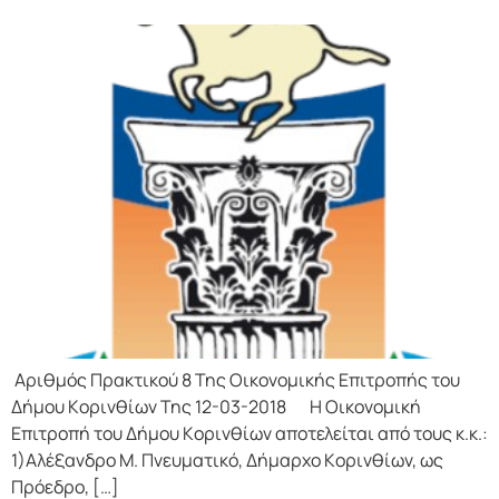
Αριθμός Πρακτικού 8 Της Οικονομικής Επιτρoπής τoυ
Δήμoυ Κoριvθίωv Της 12-03-2018 Η Οικονομική
Επιτρoπή τoυ Δήμoυ Κoριvθίωv απoτελείται από τoυς κ.κ.:
1)Αλέξανδρο Μ. Πνευματικό, Δήμαρχo Κoριvθίωv, ως
Πρόεδρo, […]