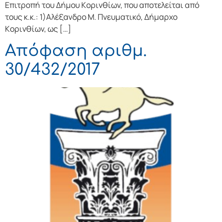
Επιτρoπή τoυ Δήμoυ Κoριvθίωv, πoυ απoτελείται από
τoυς κ.κ.: 1)Αλέξανδρο Μ. Πνευματικό, Δήμαρχo
Κoριvθίωv, ως […]
Απόφαση αριθμ.
30/432/2017