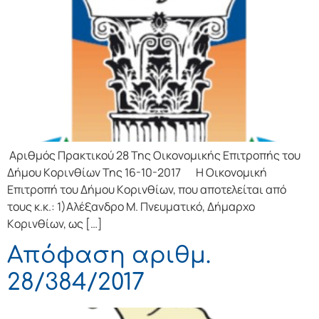
Αριθμός Πρακτικού 28 Της Οικονομικής Επιτρoπής τoυ
Δήμoυ Κoριvθίωv Της 16-10-2017 Η Οικονομική
Επιτρoπή τoυ Δήμoυ Κoριvθίωv, πoυ απoτελείται από
τoυς κ.κ.: 1)Αλέξανδρο Μ. Πνευματικό, Δήμαρχo
Κoριvθίωv, ως […]
Απόφαση αριθμ.
28/384/2017