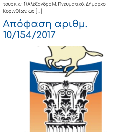
τoυς κ.κ.: 1)Αλέξανδρο Μ. Πνευματικό, Δήμαρχo
Κoριvθίωv, ως […]
Απόφαση αριθμ.
10/154/2017