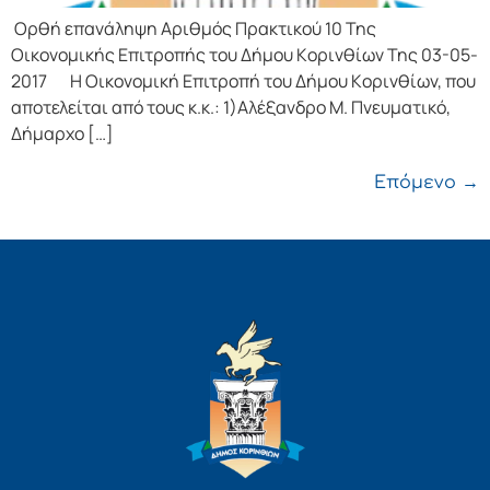
Ορθή επανάληψη Αριθμός Πρακτικού 10 Της
Οικονομικής Επιτρoπής τoυ Δήμoυ Κoριvθίωv Της 03-05-
2017 Η Οικονομική Επιτρoπή τoυ Δήμoυ Κoριvθίωv, πoυ
απoτελείται από τoυς κ.κ.: 1)Αλέξανδρο Μ. Πνευματικό,
Δήμαρχo […]
Επόμενο
→