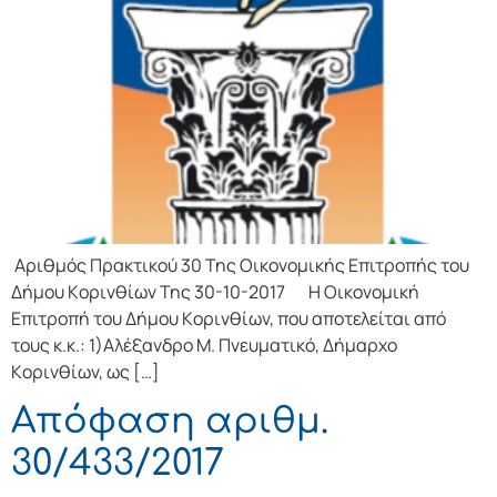
Αριθμός Πρακτικού 30 Της Οικονομικής Επιτρoπής τoυ
Δήμoυ Κoριvθίωv Της 30-10-2017 Η Οικονομική
Επιτρoπή τoυ Δήμoυ Κoριvθίωv, πoυ απoτελείται από
τoυς κ.κ.: 1)Αλέξανδρο Μ. Πνευματικό, Δήμαρχo
Κoριvθίωv, ως […]
Απόφαση αριθμ.
30/433/2017