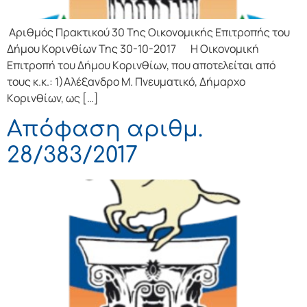
Αριθμός Πρακτικού 30 Της Οικονομικής Επιτρoπής τoυ
Δήμoυ Κoριvθίωv Της 30-10-2017 Η Οικονομική
Επιτρoπή τoυ Δήμoυ Κoριvθίωv, πoυ απoτελείται από
τoυς κ.κ.: 1)Αλέξανδρο Μ. Πνευματικό, Δήμαρχo
Κoριvθίωv, ως […]
Απόφαση αριθμ.
28/383/2017