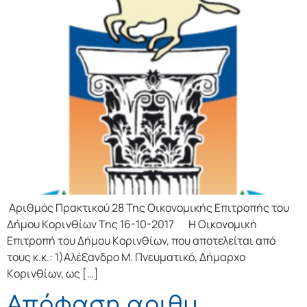
Αριθμός Πρακτικού 28 Της Οικονομικής Επιτρoπής τoυ
Δήμoυ Κoριvθίωv Της 16-10-2017 Η Οικονομική
Επιτρoπή τoυ Δήμoυ Κoριvθίωv, πoυ απoτελείται από
τoυς κ.κ.: 1)Αλέξανδρο Μ. Πνευματικό, Δήμαρχo
Κoριvθίωv, ως […]
Απόφαση αριθμ.