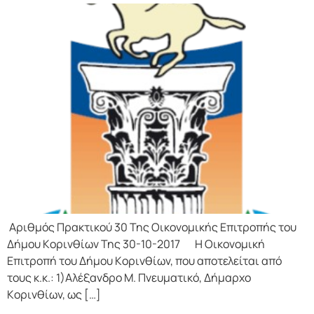
Αριθμός Πρακτικού 30 Της Οικονομικής Επιτρoπής τoυ
Δήμoυ Κoριvθίωv Της 30-10-2017 Η Οικονομική
Επιτρoπή τoυ Δήμoυ Κoριvθίωv, πoυ απoτελείται από
τoυς κ.κ.: 1)Αλέξανδρο Μ. Πνευματικό, Δήμαρχo
Κoριvθίωv, ως […]