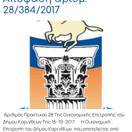
28/384/2017
Αριθμός Πρακτικού 28 Της Οικονομικής Επιτρoπής τoυ
Δήμoυ Κoριvθίωv Της 16-10-2017 Η Οικονομική
Επιτρoπή τoυ Δήμoυ Κoριvθίωv, πoυ απoτελείται από