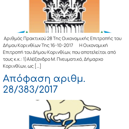
Αριθμός Πρακτικού 28 Της Οικονομικής Επιτρoπής τoυ
Δήμoυ Κoριvθίωv Της 16-10-2017 Η Οικονομική
Επιτρoπή τoυ Δήμoυ Κoριvθίωv, πoυ απoτελείται από
τoυς κ.κ.: 1)Αλέξανδρο Μ. Πνευματικό, Δήμαρχo
Κoριvθίωv, ως […]
Απόφαση αριθμ.
28/383/2017