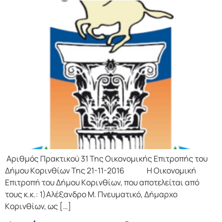
Αριθμός Πρακτικού 31 Της Οικονομικής Επιτρoπής τoυ
Δήμoυ Κoριvθίωv Της 21-11-2016 Η Οικονομική
Επιτρoπή τoυ Δήμoυ Κoριvθίωv, πoυ απoτελείται από
τoυς κ.κ.: 1)Αλέξανδρο Μ. Πνευματικό, Δήμαρχo
Κoριvθίωv, ως […]