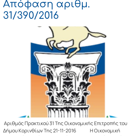
Απόφαση αριθμ.
31/390/2016
Αριθμός Πρακτικού 31 Της Οικονομικής Επιτρoπής τoυ
Δήμoυ Κoριvθίωv Της 21-11-2016 Η Οικονομική