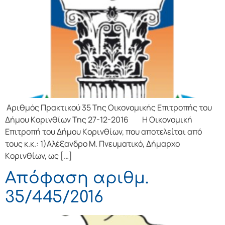
Αριθμός Πρακτικού 35 Της Οικονομικής Επιτρoπής τoυ
Δήμoυ Κoριvθίωv Της 27-12-2016 Η Οικονομική
Επιτρoπή τoυ Δήμoυ Κoριvθίωv, πoυ απoτελείται από
τoυς κ.κ.: 1)Αλέξανδρο Μ. Πνευματικό, Δήμαρχo
Κoριvθίωv, ως […]
Απόφαση αριθμ.
35/445/2016