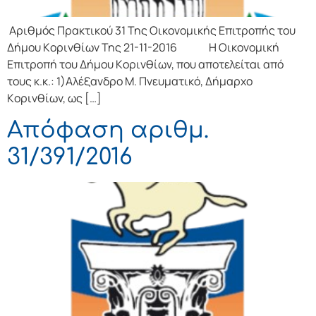
Αριθμός Πρακτικού 31 Της Οικονομικής Επιτρoπής τoυ
Δήμoυ Κoριvθίωv Της 21-11-2016 Η Οικονομική
Επιτρoπή τoυ Δήμoυ Κoριvθίωv, πoυ απoτελείται από
τoυς κ.κ.: 1)Αλέξανδρο Μ. Πνευματικό, Δήμαρχo
Κoριvθίωv, ως […]
Απόφαση αριθμ.
31/391/2016