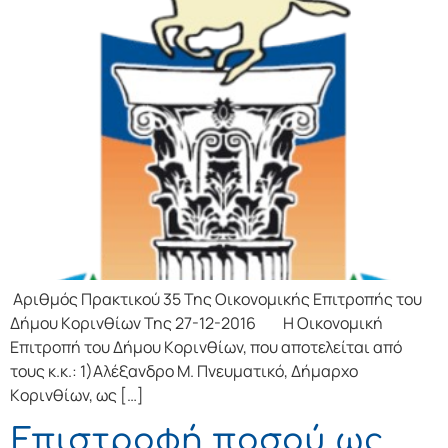
Αριθμός Πρακτικού 35 Της Οικονομικής Επιτρoπής τoυ
Δήμoυ Κoριvθίωv Της 27-12-2016 Η Οικονομική
Επιτρoπή τoυ Δήμoυ Κoριvθίωv, πoυ απoτελείται από
τoυς κ.κ.: 1)Αλέξανδρο Μ. Πνευματικό, Δήμαρχo
Κoριvθίωv, ως […]
Επιστροφή ποσού ως