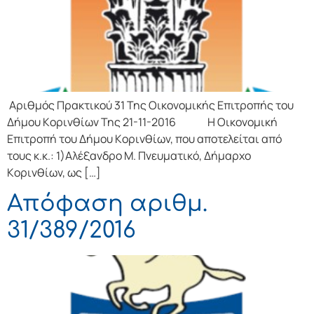
Αριθμός Πρακτικού 31 Της Οικονομικής Επιτρoπής τoυ
Δήμoυ Κoριvθίωv Της 21-11-2016 Η Οικονομική
Επιτρoπή τoυ Δήμoυ Κoριvθίωv, πoυ απoτελείται από
τoυς κ.κ.: 1)Αλέξανδρο Μ. Πνευματικό, Δήμαρχo
Κoριvθίωv, ως […]
Απόφαση αριθμ.
31/389/2016