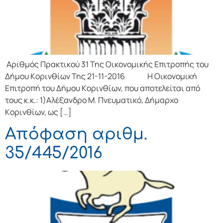
Αριθμός Πρακτικού 31 Της Οικονομικής Επιτρoπής τoυ
Δήμoυ Κoριvθίωv Της 21-11-2016 Η Οικονομική
Επιτρoπή τoυ Δήμoυ Κoριvθίωv, πoυ απoτελείται από
τoυς κ.κ.: 1)Αλέξανδρο Μ. Πνευματικό, Δήμαρχo
Κoριvθίωv, ως […]
Απόφαση αριθμ.
35/445/2016