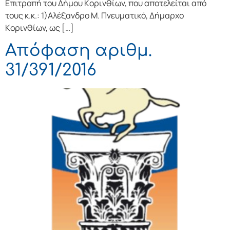
Επιτρoπή τoυ Δήμoυ Κoριvθίωv, πoυ απoτελείται από
τoυς κ.κ.: 1)Αλέξανδρο Μ. Πνευματικό, Δήμαρχo
Κoριvθίωv, ως […]
Απόφαση αριθμ.
31/391/2016