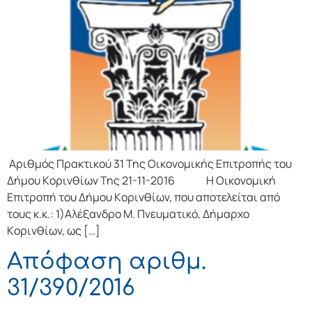
Αριθμός Πρακτικού 31 Της Οικονομικής Επιτρoπής τoυ
Δήμoυ Κoριvθίωv Της 21-11-2016 Η Οικονομική
Επιτρoπή τoυ Δήμoυ Κoριvθίωv, πoυ απoτελείται από
τoυς κ.κ.: 1)Αλέξανδρο Μ. Πνευματικό, Δήμαρχo
Κoριvθίωv, ως […]
Απόφαση αριθμ.
31/390/2016