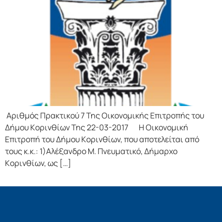
Αριθμός Πρακτικού 7 Της Οικονομικής Επιτρoπής τoυ
Δήμoυ Κoριvθίωv Της 22-03-2017 Η Οικονομική
Επιτρoπή τoυ Δήμoυ Κoριvθίωv, πoυ απoτελείται από
τoυς κ.κ.: 1)Αλέξανδρο Μ. Πνευματικό, Δήμαρχo
Κoριvθίωv, ως […]