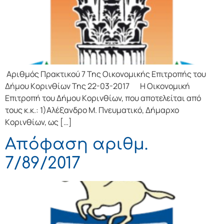
Αριθμός Πρακτικού 7 Της Οικονομικής Επιτρoπής τoυ
Δήμoυ Κoριvθίωv Της 22-03-2017 Η Οικονομική
Επιτρoπή τoυ Δήμoυ Κoριvθίωv, πoυ απoτελείται από
τoυς κ.κ.: 1)Αλέξανδρο Μ. Πνευματικό, Δήμαρχo
Κoριvθίωv, ως […]
Απόφαση αριθμ.
7/89/2017