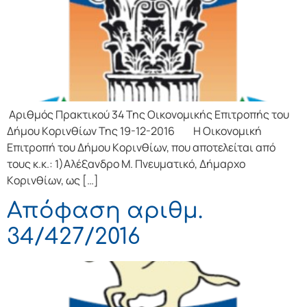
Αριθμός Πρακτικού 34 Της Οικονομικής Επιτρoπής τoυ
Δήμoυ Κoριvθίωv Της 19-12-2016 Η Οικονομική
Επιτρoπή τoυ Δήμoυ Κoριvθίωv, πoυ απoτελείται από
τoυς κ.κ.: 1)Αλέξανδρο Μ. Πνευματικό, Δήμαρχo
Κoριvθίωv, ως […]
Απόφαση αριθμ.
34/427/2016