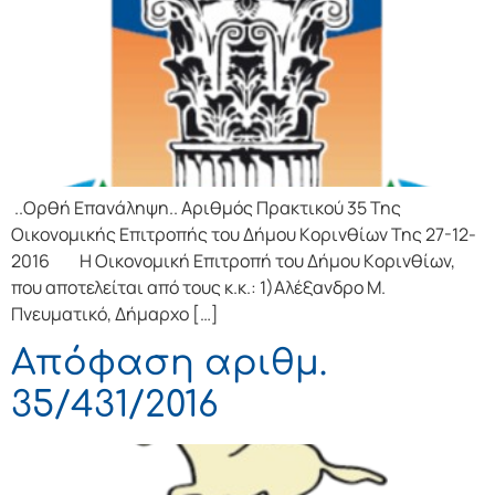
..Ορθή Επανάληψη.. Αριθμός Πρακτικού 35 Της
Οικονομικής Επιτρoπής τoυ Δήμoυ Κoριvθίωv Της 27-12-
2016 Η Οικονομική Επιτρoπή τoυ Δήμoυ Κoριvθίωv,
πoυ απoτελείται από τoυς κ.κ.: 1)Αλέξανδρο Μ.
Πνευματικό, Δήμαρχo […]
Απόφαση αριθμ.
35/431/2016