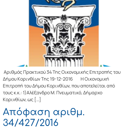
Αριθμός Πρακτικού 34 Της Οικονομικής Επιτρoπής τoυ
Δήμoυ Κoριvθίωv Της 19-12-2016 Η Οικονομική
Επιτρoπή τoυ Δήμoυ Κoριvθίωv, πoυ απoτελείται από
τoυς κ.κ.: 1)Αλέξανδρο Μ. Πνευματικό, Δήμαρχo
Κoριvθίωv, ως […]
Απόφαση αριθμ.
34/427/2016