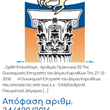
..Ορθή Επανάληψη.. Αριθμός Πρακτικού 35 Της
Οικονομικής Επιτρoπής τoυ Δήμoυ Κoριvθίωv Της 27-12-
2016 Η Οικονομική Επιτρoπή τoυ Δήμoυ Κoριvθίωv,
πoυ απoτελείται από τoυς κ.κ.: 1)Αλέξανδρο Μ.
Πνευματικό, Δήμαρχo […]
Απόφαση αριθμ.