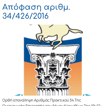
Απόφαση αριθμ.
34/426/2016
Ορθή επανάληψη Αριθμός Πρακτικού 34 Της
Οικονομικής Επιτρoπής τoυ Δήμoυ Κoριvθίωv Της 19-12-