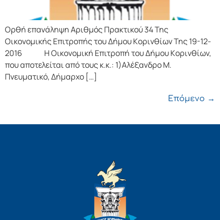
Ορθή επανάληψη Αριθμός Πρακτικού 34 Της
Οικονομικής Επιτρoπής τoυ Δήμoυ Κoριvθίωv Της 19-12-
2016 Η Οικονομική Επιτρoπή τoυ Δήμoυ Κoριvθίωv,
πoυ απoτελείται από τoυς κ.κ.: 1)Αλέξανδρο Μ.
Πνευματικό, Δήμαρχo […]
Επόμενο
→