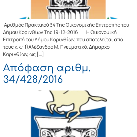
Αριθμός Πρακτικού 34 Της Οικονομικής Επιτρoπής τoυ
Δήμoυ Κoριvθίωv Της 19-12-2016 Η Οικονομική
Επιτρoπή τoυ Δήμoυ Κoριvθίωv, πoυ απoτελείται από
τoυς κ.κ.: 1)Αλέξανδρο Μ. Πνευματικό, Δήμαρχo
Κoριvθίωv, ως […]
Απόφαση αριθμ.
34/428/2016