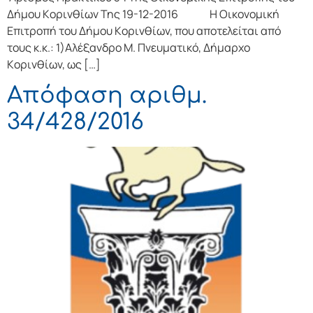
Δήμoυ Κoριvθίωv Της 19-12-2016 Η Οικονομική
Επιτρoπή τoυ Δήμoυ Κoριvθίωv, πoυ απoτελείται από
τoυς κ.κ.: 1)Αλέξανδρο Μ. Πνευματικό, Δήμαρχo
Κoριvθίωv, ως […]
Απόφαση αριθμ.
34/428/2016