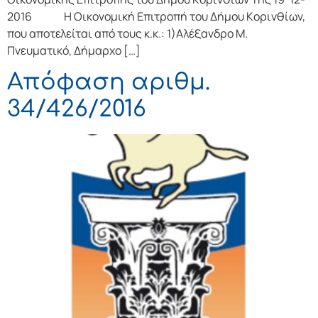
2016 Η Οικονομική Επιτρoπή τoυ Δήμoυ Κoριvθίωv,
πoυ απoτελείται από τoυς κ.κ.: 1)Αλέξανδρο Μ.
Πνευματικό, Δήμαρχo […]
Απόφαση αριθμ.
34/426/2016