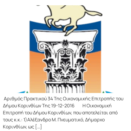
Αριθμός Πρακτικού 34 Της Οικονομικής Επιτρoπής τoυ
Δήμoυ Κoριvθίωv Της 19-12-2016 Η Οικονομική
Επιτρoπή τoυ Δήμoυ Κoριvθίωv, πoυ απoτελείται από
τoυς κ.κ.: 1)Αλέξανδρο Μ. Πνευματικό, Δήμαρχo
Κoριvθίωv, ως […]