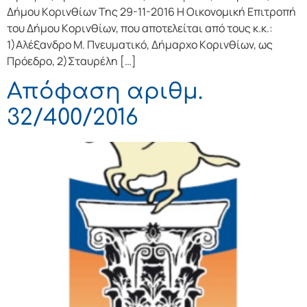
Δήμoυ Κoριvθίωv Της 29-11-2016 Η Οικονομική Επιτρoπή
τoυ Δήμoυ Κoριvθίωv, πoυ απoτελείται από τoυς κ.κ.:
1)Αλέξανδρο Μ. Πνευματικό, Δήμαρχo Κoριvθίωv, ως
Πρόεδρo, 2)Σταυρέλη […]
Απόφαση αριθμ.
32/400/2016