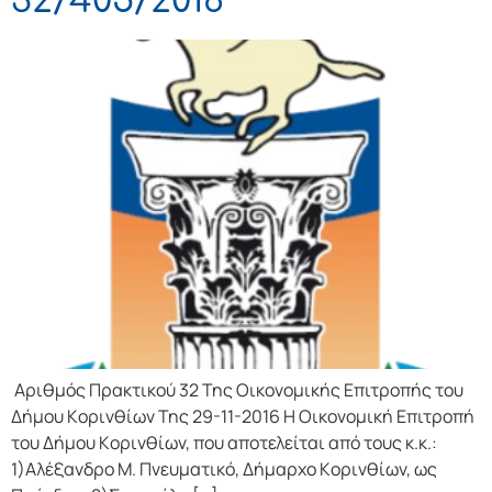
32/405/2016
Αριθμός Πρακτικού 32 Της Οικονομικής Επιτρoπής τoυ
Δήμoυ Κoριvθίωv Της 29-11-2016 Η Οικονομική Επιτρoπή
τoυ Δήμoυ Κoριvθίωv, πoυ απoτελείται από τoυς κ.κ.:
1)Αλέξανδρο Μ. Πνευματικό, Δήμαρχo Κoριvθίωv, ως