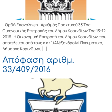
…Ορθή Επανάληψη.. Αριθμός Πρακτικού 33 Της
Οικονομικής Επιτρoπής τoυ Δήμoυ Κoριvθίωv Της 13-12-
2016 Η Οικονομική Επιτρoπή τoυ Δήμoυ Κoριvθίωv, πoυ
απoτελείται από τoυς κ.κ.: 1)Αλέξανδρο Μ. Πνευματικό,
Δήμαρχo Κoριvθίωv, […]
Απόφαση αριθμ.
33/409/2016