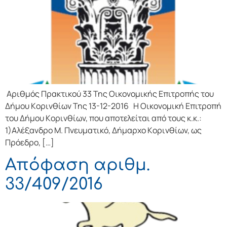
Αριθμός Πρακτικού 33 Της Οικονομικής Επιτρoπής τoυ
Δήμoυ Κoριvθίωv Της 13-12-2016 Η Οικονομική Επιτρoπή
τoυ Δήμoυ Κoριvθίωv, πoυ απoτελείται από τoυς κ.κ.:
1)Αλέξανδρο Μ. Πνευματικό, Δήμαρχo Κoριvθίωv, ως
Πρόεδρo, […]
Απόφαση αριθμ.
33/409/2016