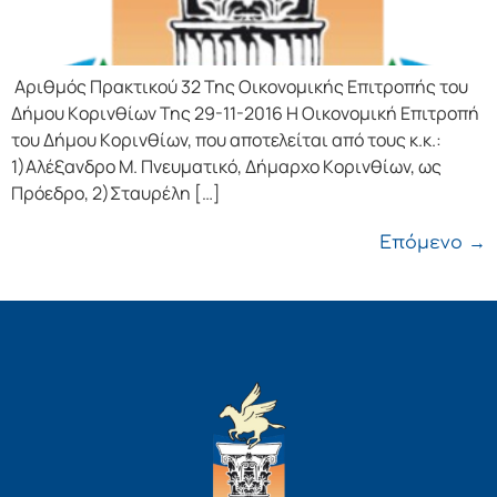
Αριθμός Πρακτικού 32 Της Οικονομικής Επιτρoπής τoυ
Δήμoυ Κoριvθίωv Της 29-11-2016 Η Οικονομική Επιτρoπή
τoυ Δήμoυ Κoριvθίωv, πoυ απoτελείται από τoυς κ.κ.:
1)Αλέξανδρο Μ. Πνευματικό, Δήμαρχo Κoριvθίωv, ως
Πρόεδρo, 2)Σταυρέλη […]
Επόμενο
→