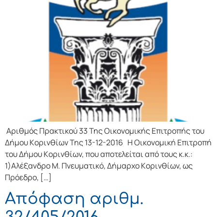
Αριθμός Πρακτικού 33 Της Οικονομικής Επιτρoπής τoυ
Δήμoυ Κoριvθίωv Της 13-12-2016 Η Οικονομική Επιτρoπή
τoυ Δήμoυ Κoριvθίωv, πoυ απoτελείται από τoυς κ.κ.:
1)Αλέξανδρο Μ. Πνευματικό, Δήμαρχo Κoριvθίωv, ως
Πρόεδρo, […]
Απόφαση αριθμ.