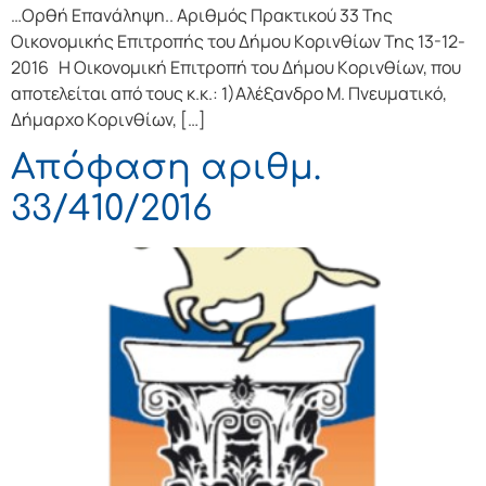
…Ορθή Επανάληψη.. Αριθμός Πρακτικού 33 Της
Οικονομικής Επιτρoπής τoυ Δήμoυ Κoριvθίωv Της 13-12-
2016 Η Οικονομική Επιτρoπή τoυ Δήμoυ Κoριvθίωv, πoυ
απoτελείται από τoυς κ.κ.: 1)Αλέξανδρο Μ. Πνευματικό,
Δήμαρχo Κoριvθίωv, […]
Απόφαση αριθμ.
33/410/2016