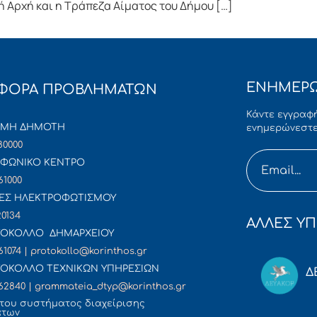
 Αρχή και η Τράπεζα Αίματος του Δήμου […]
ΕΝΗΜΕΡΩ
ΦΟΡΑ ΠΡΟΒΛΗΜΑΤΩΝ
Κάντε εγγραφή
ΜΜΗ ΔΗΜΟΤΗ
ενημερώνεστε
80000
ΦΩΝΙΚΟ ΚΕΝΤΡΟ
61000
ΕΣ ΗΛΕΚΤΡΟΦΩΤΙΣΜΟΥ
20134
ΑΛΛΕΣ ΥΠ
ΟΚΟΛΛΟ ΔΗΜΑΡΧΕΙΟΥ
61074 | protokollo@korinthos.gr
ΟΚΟΛΛΟ ΤΕΧΝΙΚΩΝ ΥΠΗΡΕΣΙΩΝ
Δ
62840 | grammateia_dtyp@korinthos.gr
του συστήματος διαχείρισης
άτων