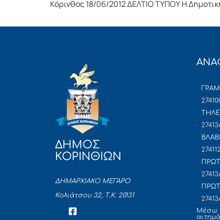
Κόρινθος 18/06/2012 ΔΕΛΤΙΟ ΤΥΠΟΥ Η Δημοτική
ΑΝΑ
ΓΡΑ
27410
ΤΗΛΕ
27413
ΒΛΑΒ
ΔΗΜΟΣ
27411
ΚΟΡΙΝΘΙΩΝ
ΠΡΩΤ
27413
ΔΗΜΑΡΧΙΑΚΟ ΜΕΓΑΡΟ
ΠΡΩΤ
Κολιάτσου 32, Τ.Κ. 20131
27413
Mέσω 
αιτημ