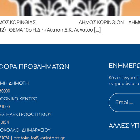
ΟΡΙΝΘΙΑΣ ΔΗΜΟΣ ΚΟΡΙΝΘΙΩΝ ΔΗΜΟΤΙΚΟ ΣΥΜ
2) ΘΕΜΑ 10ο Η.Δ.: «Αίτηση Δ.Κ. Λεχαίου […]
ΕΝΗΜΕΡΩ
ΦΟΡΑ ΠΡΟΒΛΗΜΑΤΩΝ
Κάντε εγγραφή
ΜΜΗ ΔΗΜΟΤΗ
ενημερώνεστε
80000
ΦΩΝΙΚΟ ΚΕΝΤΡΟ
61000
ΕΣ ΗΛΕΚΤΡΟΦΩΤΙΣΜΟΥ
20134
ΑΛΛΕΣ ΥΠ
ΟΚΟΛΛΟ ΔΗΜΑΡΧΕΙΟΥ
61074 | protokollo@korinthos.gr