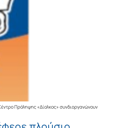
ο Κέντρο Πρόληψης «Δίολκος» συνδιοργανώνουν
έφερε πλούσιο