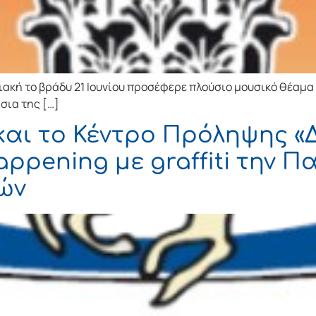
κή το βράδυ 21 Ιουνίου προσέφερε πλούσιο μουσικό θέαμα 
σια της […]
και το Κέντρο Πρόληψης «Δ
ppening με graffiti την 
ών