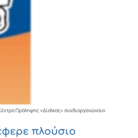
ο Κέντρο Πρόληψης «Δίολκος» συνδιοργανώνουν
έφερε πλούσιο