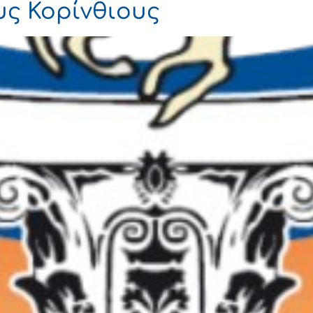
ς Κορίνθιους