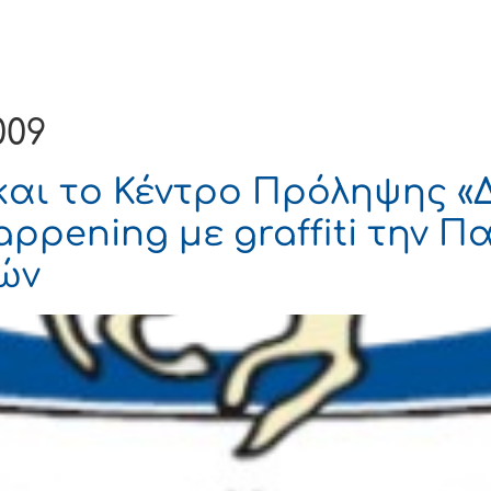
Ενημέρωση
Δήμος
Εξυπηρέτηση
009
και το Κέντρο Πρόληψης «Δ
ppening με graffiti την 
ών