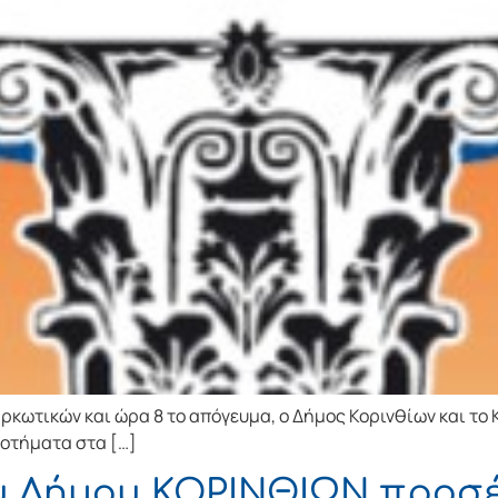
αρκωτικών και ώρα 8 το απόγευμα, ο Δήμος Κορινθίων και τ
ροτήματα στα […]
υ Δήμου ΚΟΡΙΝΘΙΩΝ προσ