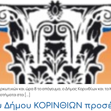
αρκωτικών και ώρα 8 το απόγευμα, ο Δήμος Κορινθίων και τ
ροτήματα στα […]
υ Δήμου ΚΟΡΙΝΘΙΩΝ προσ