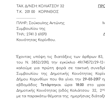
ΤΑΧ. Δ/ΝΣΗ: ΚΟΛΙΑΤΣΟΥ 32
ΠΡ
Τ.Κ. 201 00 ΚΟΡΙΝΘΟΣ Το
…………………….
ΠΛΗΡ.: Σούκουλης Αντώνης Μέλ
Συμβουλίου της
ΤΗΛ.: 2741 3 61070 Δημο
Κοινότητας Κορίνθου.
Έχοντας υπόψη τις διατάξεις των άρθρων 83, 
του Ν. 3852/2010, την εγκύκλιο 49/74572/29-12-
καλούμε για πρώτη φορά σε τακτική συνεδρ
Συμβουλίου της Δημοτικής Κοινότητας Κορί
Δήμου Κορινθίων που θα γίνει την
29-03
-2017
η
εβδομάδος
Τετάρτη
και ώρα
18:00
στο γρα
ο
Δημοτικής Κοινότητας (οδός Κολιάτσου 32, 2
με τα παρακάτω θέματα της ημερήσιας διάταξη