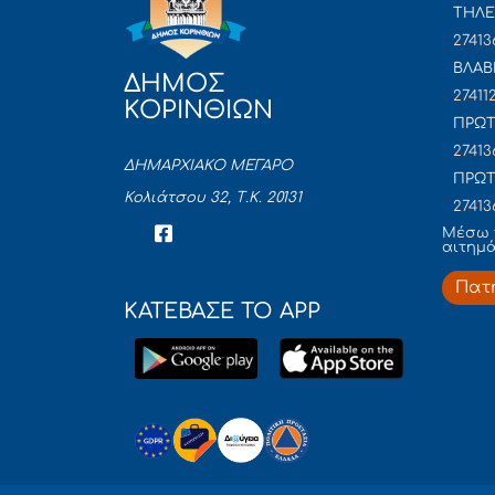
ΤΗΛΕ
27413
ΒΛΑΒ
ΔΗΜΟΣ
27411
ΚΟΡΙΝΘΙΩΝ
ΠΡΩΤ
27413
ΔΗΜΑΡΧΙΑΚΟ ΜΕΓΑΡΟ
ΠΡΩΤ
Κολιάτσου 32, Τ.Κ. 20131
27413
Mέσω 
αιτημ
Πατ
ΚΑΤΕΒΑΣΕ ΤΟ APP