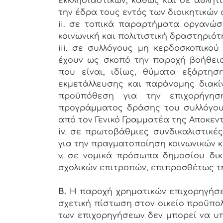
εκκλησιαστικών, καθώς και σε αθλητι
την έδρα τους εντός των διοικητικών 
ii. σε τοπικά παραρτήματα οργανώ
κοινωνική και πολιτιστική δραστηριότ
iii. σε συλλόγους μη κερδοσκοπικού
έχουν ως σκοπό την παροχή βοήθεια
που είναι, ιδίως, θύματα εξάρτηση
εκμετάλλευσης και παράνομης διακί
προϋπόθεση για την επιχορήγησ
προγράμματος δράσης του συλλόγου, 
από τον Γενικό Γραμματέα της Αποκεν
iv. σε πρωτοβάθμιες συνδικαλιστικέ
για την πραγματοποίηση κοινωνικών κ
v. σε νομικά πρόσωπα δημοσίου δικ
σχολικών επιτροπών, επιπροσθέτως τ
Β.
Η παροχή χρηματικών επιχορηγήσε
σχετική πίστωση στον οικείο προϋπολ
των επιχορηγήσεων δεν μπορεί να υπε