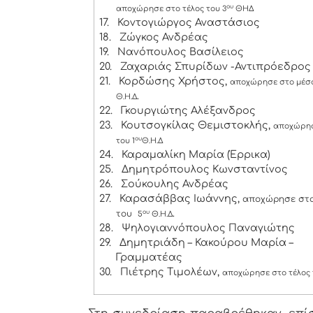
ου
αποχώρησε στο τέλος του 3
ΘΗΔ
17.
Κοντογιώργος Αναστάσιος
18.
Ζώγκος Ανδρέας
19.
Νανόπουλος Βασίλειος
20.
Ζαχαριάς Σπυρίδων -Αντιπρόεδρος
21.
Κορδώσης Χρήστος,
αποχώρησε στο μέσο
.
Θ.Η.Δ
22.
Γκουργιώτης Αλέξανδρος
23.
Κουτσογκίλας Θεμιστοκλής,
αποχώρησ
ου
του 1
Θ.Η.Δ
24.
Καραμαλίκη Μαρία (Έρρικα)
25.
Δημητρόπουλος Κωνσταντίνος
26.
Σούκουλης Ανδρέας
27.
Καρασάββας Ιωάννης,
αποχώρησε στο
του
ου
.
5
Θ.Η.Δ
28.
Ψηλογιαννόπουλος Παναγιώτης
29.
Δημητριάδη – Κακούρου Μαρία –
Γραμματέας
30.
Πιέτρης Τιμολέων,
αποχώρησε στο τέλος 