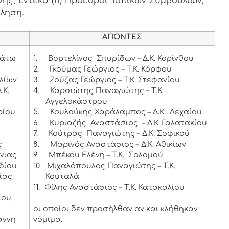
ς, έντεκα (11) Πρόεδροι Τοπικών Συμβουλίων,
κληση.
ΑΠΟΝΤΕΣ
Κάτω
1.
Βορτελίνος Σπυρίδων – Δ.Κ. Κορίνθου
2.
Γκούμας Γεώργιος – Τ.Κ. Κόρφου
ιλίων
3.
Ζούζας Γεώργιος – Τ.Κ. Στεφανίου
.Κ.
4.
Καρσιώτης Παναγιώτης – Τ.Κ.
Αγγελοκάστρου
ρίου
5.
Κουλούκης Χαράλαμπος – Δ.Κ. Λεχαίου
6.
Κυριαζής Αναστάσιος - Δ.Κ. Γαλατακίου
7.
Κούτρας Παναγιώτης – Δ.Κ. Σοφικού
ς
8.
Μαρινός Αναστάσιος – Δ.Κ. Αθικίων
νιας
9.
Μπέκου Ελένη – Τ.Κ. Σολομού
οδίου
10.
Μιχαλόπουλος Παναγιώτης – Τ.Κ.
ίας
Κουταλά
11.
Φίλης Αναστάσιος – Τ.Κ. Κατακαλίου
ίου
οι οποίοι δεν προσήλθαν αν και κλήθηκαν
άννη
νόμιμα.