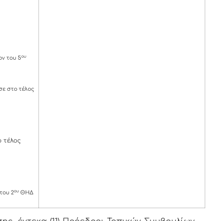
ου
ν του 5
ε στο τέλος
 τέλος
ου
του 2
ΘΗΔ