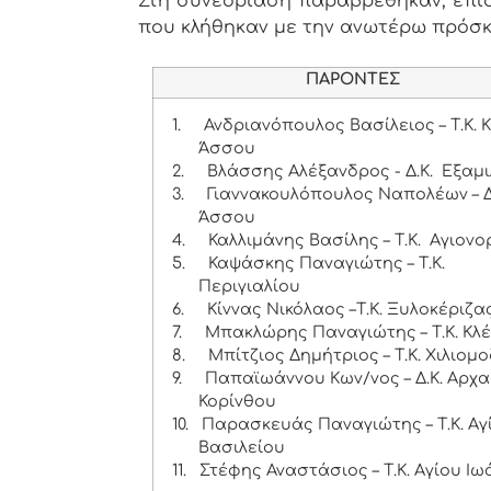
Στη συνεδρίαση παραβρέθηκαν, επίση
που κλήθηκαν με την ανωτέρω πρόσ
ΠΑΡΟΝΤΕΣ
1.
Ανδριανόπουλος Βασίλειος – Τ.Κ. 
Άσσου
2.
Βλάσσης Αλέξανδρος - Δ.Κ. Εξαμ
3.
Γιαννακουλόπουλος Ναπολέων – Δ
Άσσου
4.
Καλλιμάνης Βασίλης – Τ.Κ. Αγιονο
5.
Καψάσκης Παναγιώτης – Τ.Κ.
Περιγιαλίου
6.
Κίννας Νικόλαος –Τ.Κ. Ξυλοκέριζα
7.
Μπακλώρης Παναγιώτης – Τ.Κ. Κλέ
8.
Μπίτζιος Δημήτριος – Τ.Κ. Χιλιομ
9.
Παπαϊωάννου Κων/νος – Δ.Κ. Αρχα
Κορίνθου
10.
Παρασκευάς Παναγιώτης – Τ.Κ. Αγ
Βασιλείου
11.
Στέφης Αναστάσιος – Τ.Κ. Αγίου Ιω