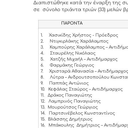
Διαπιστώθηκε κατά την έναρξη της συ
σε σύνολο τριάντα τριών (33) μελών β
ΠΑΡΟΝΤΑ
1.
Χασικίδης Χρήστος - Πρόεδρος
2.
Ντιγκιρλάκης Χαράλαμπος
3.
Καμπούρης Χαράλαμπος – Αντιδήμ
4.
Σταυρέλης Νικόλαος
5.
Χατζής Μιχαήλ – Αντιδήμαρχος
6.
Φαρμάκης Γεώργιος
7.
Χρισταρά Αθανασία – Αντιδήμαρχο
8.
Λύτρα – Ανδρουτσοπούλου Κωνστα
9.
Παππάς Αντώνιος
10.
Κεφάλας Σταύρος – Αντιδήμαρχος
11.
Δράκος Παναγιώτης
12.
Λαμπρινός Παναγιώτης
13.
Μουρούτσος Γεώργιος
14.
Παρτσινέβελος Κωνσταντίνος
15.
Βλάσσης Δημήτριος
16.
Μπάκουλης Δημήτριος – Αντιδήμαρ