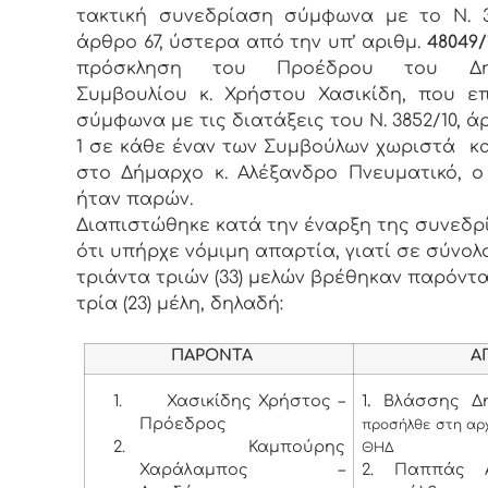
τακτική συνεδρίαση σύμφωνα με το Ν. 3
άρθρο 67, ύστερα από την υπ’ αριθμ.
48049/1
πρόσκληση του Προέδρου του Δημ
Συμβουλίου κ. Χρήστου Χασικίδη, που ε
σύμφωνα με τις διατάξεις του Ν. 3852/10, ά
1 σε κάθε έναν των Συμβούλων χωριστά κ
στο Δήμαρχο κ. Αλέξανδρο Πνευματικό, 
ήταν παρών.
Διαπιστώθηκε κατά την έναρξη της συνεδρ
ότι υπήρχε νόμιμη απαρτία, γιατί σε σύνολ
τριάντα τριών (33) μελών βρέθηκαν παρόντα
τρία (23) μέλη, δηλαδή:
ΠΑΡΟΝΤΑ
ΑΠΟΝ
1.
Χασικίδης Χρήστος –
1
.
Βλάσσης Δη
Πρόεδρος
προσήλθε στη αρ
2.
Καμπούρης
ΘΗΔ
Χαράλαμπος –
2. Παππάς Α