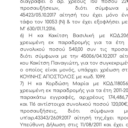
διαγραφεί ο αρ. χρέους 150 ποσού 22
προσαυξήσεων, διότι σύμφωνα 
45423/05.10.2017 αίτησή του έχει μόνο έ
τάφο τον 10053 (Ν) & τον έχει εξοφλήσει με
Μ’ 630/01.11.2016.
6) Η κα Κακίτση Βασιλική με ΚΩΔ.206
χρεωμένη εκ παραδρομής για τα έτη 20
συνολικού ποσού 540,00 συν τις προσα
διότι σύμφωνα με την 45006/04.10.2017 αί
κου Κακίτση Παναγιώτη, για τον συγκεκριμέ
ο οποίος είναι μονός, υπάρχει χρέωση σ
ΚΟΥΙΝΗΣ ΑΠΟΣΤΟΛΟΣ με κωδ. 1099.
7) Η κα Κορδώση Μαρία με ΚΩΔ.11805
χρεωμένη εκ παραδρομής για τα έτη 2011-201
παρακάτω εγγραφές, αρ.χρέους 174,486,701
και 116 αντίστοιχα συνολικού ποσού 120,00€
προσαυξήσεις, διότι σύμφωνα 
υπ’αρ.43343/26.09.2017 αίτησή της,έχει προ
Υπεύθυνη Δήλωση στις 11/08/2011 και έχει 