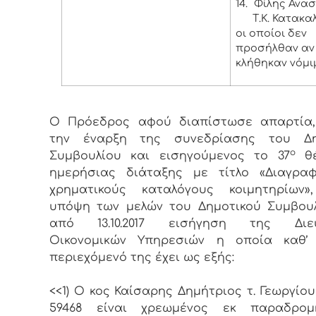
14.
Φίλης Ανασ
Τ.Κ. Κατακα
οι οποίοι δεν
προσήλθαν αν 
κλήθηκαν νόμι
Ο Πρόεδρος αφού διαπίστωσε απαρτία,
την έναρξη της συνεδρίασης του Δη
ο
Συμβουλίου και εισηγούμενος το 37
θέ
ημερήσιας διάταξης με τίτλο «Διαγρα
χρηματικούς καταλόγους κοιμητηρίων»
υπόψη των μελών του Δημοτικού Συμβου
από 13.10.2017 εισήγηση της Διε
Οικονομικών Υπηρεσιών η οποία καθ’
περιεχόμενό της έχει ως εξής:
<<1) Ο κος Καίσαρης Δημήτριος τ. Γεωργίου
59468 είναι χρεωμένος εκ παραδρο