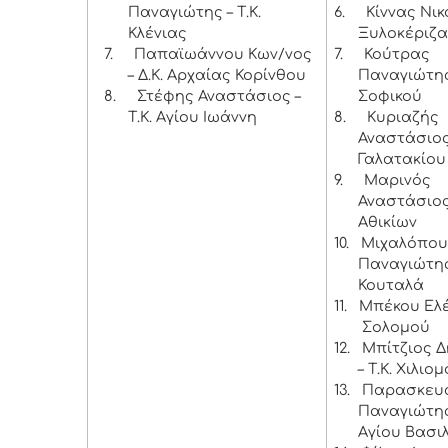
Παναγιώτης – Τ.Κ.
6.
Κίννας Νικ
Κλένιας
Ξυλοκέριζα
7.
Παπαϊωάννου Κων/νος
7.
Κούτρας
– Δ.Κ. Αρχαίας Κορίνθου
Παναγιώτης 
8.
Στέφης Αναστάσιος –
Σοφικού
Τ.Κ. Αγίου Ιωάννη
8.
Κυριαζής
Αναστάσιος 
Γαλατακίου
9.
Μαρινός
Αναστάσιος 
Αθικίων
10.
Μιχαλόπου
Παναγιώτης 
Κουταλά
11.
Μπέκου Ελέν
Σολομού
12.
Μπίτζιος 
– Τ.Κ. Χιλιο
13.
Παρασκευ
Παναγιώτης 
Αγίου Βασι