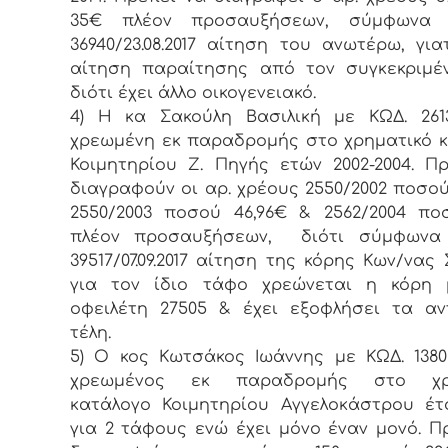
35€ πλέον προσαυξήσεων, σύμφωνα
36940/23.08.2017 αίτηση του ανωτέρω, για
αίτηση παραίτησης από τον συγκεκριμέ
διότι έχει άλλο οικογενειακό.
4) Η κα Σακούλη Βασιλική με ΚΩΔ. 261
χρεωμένη εκ παραδρομής στο χρηματικό 
Κοιμητηρίου Ζ. Πηγής ετών 2002-2004. Π
διαγραφούν οι αρ. χρέους 2550/2002 ποσού
2550/2003 ποσού 46,96€ & 2562/2004 π
πλέον προσαυξήσεων, διότι σύμφωνα
39517/07.09.2017 αίτηση της κόρης Κων/νας 
για τον ίδιο τάφο χρεώνεται η κόρη 
οφειλέτη 27505 & έχει εξοφλήσει τα αν
τέλη.
5) Ο κος Κωτσάκος Ιωάννης με ΚΩΔ. 1380
χρεωμένος εκ παραδρομής στο χρη
κατάλογο Κοιμητηρίου Αγγελοκάστρου έτ
για 2 τάφους ενώ έχει μόνο έναν μονό. Π