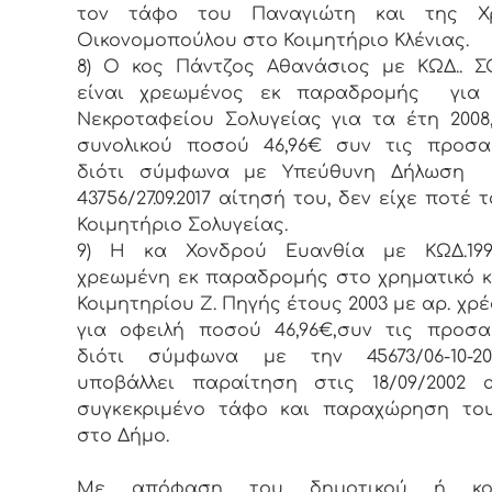
τον τάφο του Παναγιώτη και της Χρ
Οικονομοπούλου στο Κοιμητήριο Κλένιας.
8) Ο κος Πάντζος Αθανάσιος με ΚΩΔ.. Σ
είναι χρεωμένος εκ παραδρομής για 
Νεκροταφείου Σολυγείας για τα έτη 2008,2
συνολικού ποσού 46,96€ συν τις προσα
διότι σύμφωνα με Υπεύθυνη Δήλωση 
43756/27.09.2017 αίτησή του, δεν είχε ποτέ
Κοιμητήριο Σολυγείας.
9) Η κα Χονδρού Ευανθία με ΚΩΔ.199
χρεωμένη εκ παραδρομής στο χρηματικό 
Κοιμητηρίου Ζ. Πηγής έτους 2003 με αρ. χρέ
για οφειλή ποσού 46,96€,συν τις προσα
διότι σύμφωνα με την 45673/06-10-20
υποβάλλει παραίτηση στις 18/09/2002 
συγκεκριμένο τάφο και παραχώρηση το
στο Δήμο.
Με απόφαση του δημοτικού ή κοιν