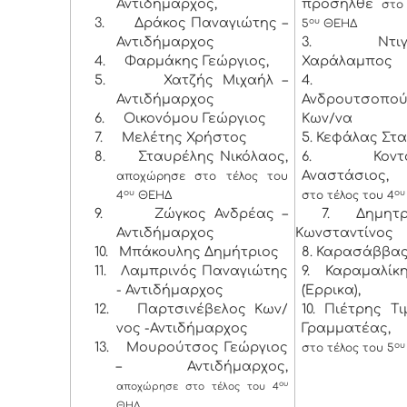
Αντιδήμαρχος,
προσήλθε
στο
3.
Δράκος Παναγιώτης –
ου
5
ΘΕΗΔ
Αντιδήμαρχος
3. Ντιγκι
4.
Φαρμάκης Γεώργιος,
Χαράλαμπος
5.
Χατζής Μιχαήλ –
4. Λύ
Αντιδήμαρχος
Ανδρουτσοπο
6.
Οικονόμου Γεώργιος
Κων/να
7.
Μελέτης Χρήστος
5. Κεφάλας Στ
8.
Σταυρέλης Νικόλαος,
6. Κοντογ
Αναστάσιος
αποχώρησε στο τέλος του
ου
ου
4
ΘΕΗΔ
στο τέλος του 4
9.
Ζώγκος Ανδρέας –
7. Δημητρό
Αντιδήμαρχος
Κωνσταντίνος
10.
Μπάκουλης Δημήτριος
8. Καρασάββας
11.
Λαμπρινός Παναγιώτης
9. Καραμαλί
- Αντιδήμαρχος
(Έρρικα),
12.
Παρτσινέβελος Κων/
10. Πιέτρης Τ
νος -Αντιδήμαρχος
Γραμματέας
13.
Μουρούτσος Γεώργιος
ου
στο τέλος του 5
– Αντιδήμαρχος,
ου
αποχώρησε στο τέλος του 4
ΘΗΔ