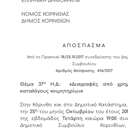
ΕΛΛΗΝΙΚΗ ΔΗΜΟΚΡΑ
ΝΟΜΟΣ ΚΟΡΙΝΘΙΑΣ
ΔΗΜΟΣ ΚΟΡΙΝΘΙΩΝ
ΑΠΟΣΠΑΣΜΑ
Από το Πρακτικό
18/25.10.2017
συνεδρίασης του Δημ
Συμβουλίου
Αριθμός Απόφασης 414/2017
ο
Θέμα 37
Η.Δ.: «Διαγραφές από χρημ
καταλόγους κοιμητηρίων»
Στην Κόρινθο και στο Δημοτικό Κατάστημα
η
την
25
του μηνός
Οκτωβρίου
του έτους
201
της εβδομάδος
Τετάρτη
καιώρα
19:00
συν
Δημοτικό Συμβούλιο Κορινθί