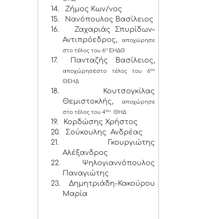
14.
Ζήμος Κων/νος
15.
Νανόπουλος Βασίλειος
16.
Ζαχαριάς Σπυρίδων–
Αντιπρόεδρος,
αποχώρησε
υ
στο τέλος του 6
ΕΗΔΘ
17.
Πανταζής Βασίλειος,
ε
ου
αποχώρησ
στο τέλος του 6
ΘΕΗΔ
18.
Κουτσογκίλας
Θεμιστοκλής,
αποχώρησε
ου
στο τέλος του 4
ΘΗΔ
19.
Κορδώσης Χρήστος
20.
Σούκουλης Ανδρέας
21.
Γκουργιώτης
Αλέξανδρος
22.
Ψηλογιαννόπουλος
Παναγιώτης
23.
Δημητριάδη-Κακούρου
Μαρία