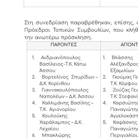
Στη συνεδρίαση παραβρέθηκαν, επίσης, ο
Πρόεδροι Τοπικών Συμβουλίων, που κλή
την ανωτέρω πρόσκληση.
ΠΑΡΟΝΤΕΣ
ΑΠΟΝΤ
1.
Ανδριανόπουλος
1.
Βλάσσης
Βασίλειος-Τ.Κ. Κάτω
Αλέξανδρος 
Άσσου
Εξαμιλίων
2.
Βορτελίνος Σπυρίδων –
2.
Γκούμας Γε
Δ.Κ. Κορίνθου
Τ.Κ. Κόρφο
3.
Γιαννακουλόπουλος
3.
Ζούζας Γε
Ναπολέων – Δ.Κ. Άσσου
Τ.Κ. Στεφαν
4.
Καλλιμάνης Βασίλης –
4.
Καρσιώτη
Τ.Κ. Αγιονορίου
Παναγιώτης 
5.
Κουλούκης
Αγγελοκάσ
Χαράλαμπος – Δ.Κ.
5.
Καψάσκης
Λεχαίου
Παναγιώτης 
6.
Μπακλώρης
Περιγιαλίο