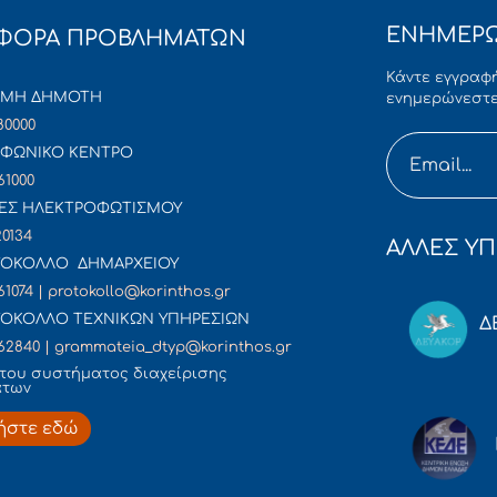
ΕΝΗΜΕΡΩ
ΦΟΡΑ ΠΡΟΒΛΗΜΑΤΩΝ
Κάντε εγγραφή
ΜΜΗ ΔΗΜΟΤΗ
ενημερώνεστε
80000
ΦΩΝΙΚΟ ΚΕΝΤΡΟ
61000
ΕΣ ΗΛΕΚΤΡΟΦΩΤΙΣΜΟΥ
20134
ΑΛΛΕΣ ΥΠ
ΟΚΟΛΛΟ ΔΗΜΑΡΧΕΙΟΥ
61074 | protokollo@korinthos.gr
ΟΚΟΛΛΟ ΤΕΧΝΙΚΩΝ ΥΠΗΡΕΣΙΩΝ
Δ
62840 | grammateia_dtyp@korinthos.gr
του συστήματος διαχείρισης
άτων
ήστε εδώ