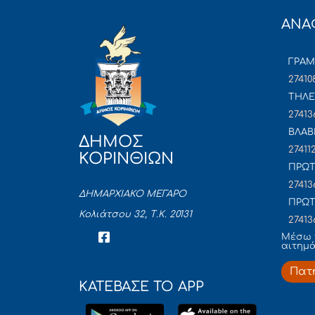
ΑΝΑ
ΓΡΑ
27410
ΤΗΛΕ
27413
ΒΛΑΒ
ΔΗΜΟΣ
27411
ΚΟΡΙΝΘΙΩΝ
ΠΡΩΤ
27413
ΔΗΜΑΡΧΙΑΚΟ ΜΕΓΑΡΟ
ΠΡΩΤ
Κολιάτσου 32, Τ.Κ. 20131
27413
Mέσω 
αιτημ
Πατ
ΚΑΤΕΒΑΣΕ ΤΟ APP