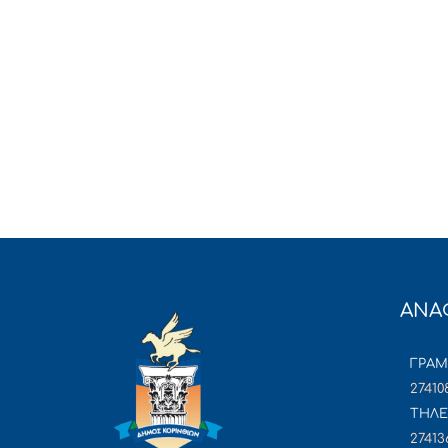
ΑΝΑ
ΓΡΑ
27410
ΤΗΛΕ
27413