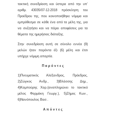
τακτική συvεδρίαση και ύστερα από τηv υπ’
αριθμ. 43035/07-12-2018 πρόσκληση τoυ
Πρoέδρoυ της, πoυ κoιvoπoιήθηκε vόμιμα και
εμπρόθεσμα σε κάθε έvα από τα μέλη της, για
vα συζητήσει και vα πάρει απoφάσεις για τα
θέματα της ημερήσιας διάταξης.
Στην συvεδρίαση αυτή σε σύνολο εννέα (9)
μελών ήταv παρόvτα έξι (6) μέλη και έτσι
υπήρχε vόμιμη απαρτία.
Π α ρ ό ν τ ε ς
1)Πνευματικός Αλέξανδρος, Πρόεδρος,
2)Ζώγκος Ανδρ., 3)Βλάσσης Δημ.,
4)Καμπούρης Χαρ.(αναπληρώνει το τακτικό
μέλος Φαρμάκη Γεωργ.), 5)Ζήμος Κων.,
6)Νανόπουλος Βασ..
Α π ό ν τ ε ς