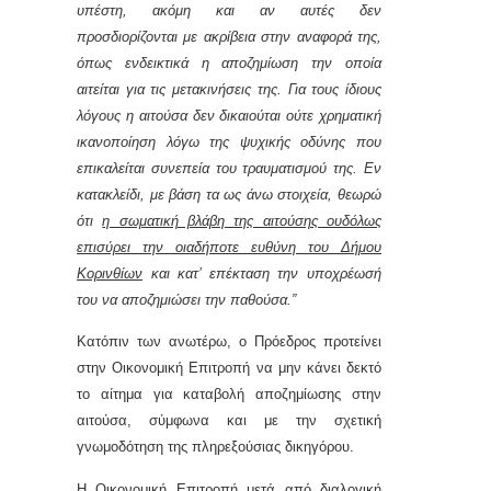
υπέστη, ακόμη και αν αυτές δεν
προσδιορίζονται με ακρίβεια στην αναφορά της,
όπως ενδεικτικά η αποζημίωση την οποία
αιτείται για τις μετακινήσεις της. Για τους ίδιους
λόγους η αιτούσα δεν δικαιούται ούτε χρηματική
ικανοποίηση λόγω της ψυχικής οδύνης που
επικαλείται συνεπεία του τραυματισμού της. Εν
κατακλείδι, με βάση τα ως άνω στοιχεία, θεωρώ
ότι
η σωματική βλάβη της αιτούσης ουδόλως
επισύρει την οιαδήποτε ευθύνη του Δήμου
Κορινθίων
και κατ’ επέκταση την υποχρέωσή
του να αποζημιώσει την παθούσα.”
Κατόπιν των ανωτέρω, ο Πρόεδρος προτείνει
στην Οικονομική Επιτροπή να μην κάνει δεκτό
το αίτημα
για καταβολή αποζημίωσης
στην
αιτούσα, σύμφωνα και με την σχετική
γνωμοδότηση της πληρεξούσιας δικηγόρου.
Η Οικονομική Επιτροπή μετά από διαλογική