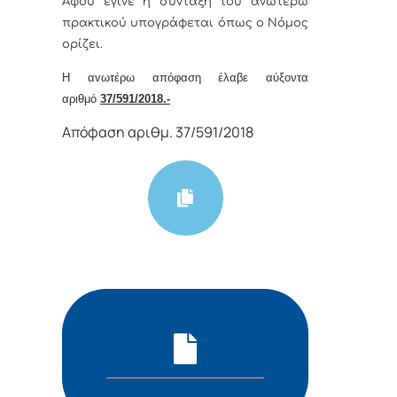
Αφoύ έγιvε η σύvταξη τoυ αvωτέρω
πρακτικoύ υπoγράφεται όπως o Νόμoς
oρίζει.
Η αvωτέρω απόφαση έλαβε αύξοντα
αριθμό
37/591/2018.-
Απόφαση αριθμ. 37/591/2018