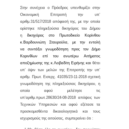
Στην συνέχεια
ο Πρόεδρος υπενθυμίζει στην
Οικονομική Επιτροπή την υπ’
αριθμ.31/517/2018 απόφασή της, με την οποία
ορίστηκε πληρεξούσια δικηγόρος του Δήμου
η
δικηγόρος στο Πρωτοδικείο Κορίνθου
κ.
Βαρδουνιώτη Σταυρούλα,
με την εντολή
να
συντάξει γνωμοδότηση προς τον Δήμο
Κορινθίων επί του ανωτέρω
Αιτήματος
αποζημίωσης της κ.Λειβαδίτη Ειρήνης και
θέτει
υπ’ όψιν των μελών της Επιτροπής την υπ’
αριθμ. Πρωτ. Εισερχ. 41035/23-11-2018 σχετική
γνωμοδότηση
της πληρεξούσιας δικηγόρου, η
οποία αφού μελέτησε τις
υπ’αριθμ.πρωτ.28630/24-08-2018 απόψεις των
Τεχνικών Υπηρεσιών και αφού εξέτασε τα
προσκομισθέντα δικαιολογητικά και τους
ισχυρισμούς της αιτούσας, συμπεραίνει ότι :