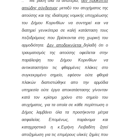
.. “ Με βάση όλα τα ανωτέρω,
δεν προκύπτει
αιτιώδης σύνδεσμος
μεταξύ του ατυχήματος της
αιτούσης και της ιδιαίτερης νομικής υποχρέωσης
του Δήμου Κορινθίων να συντηρεί και να
διατηρεί γενικότερα σε καλή κατάσταση τους
πεζοδρόμους που βρίσκονται στη χωρική του
αρμοδιότητα.
Δεν αποδεικνύεται
δηλαδή ότι ο
τραυματισμός της αιτούσης οφείλεται στην
παράλειψη του Δήμου Κορινθίων να
αντικαταστήσει τις φθαρμένες πλάκες στο
συγκεκριμένο σημείο, εφόσον ούτε φθορά
πλακών διαπιστώθηκε απο την αρμόδια
υπηρεσία ούτε έργα αποκατάστασης γίνονταν
κατά τον κρίσιμο χρόνο στο σημείο του
ατυχήματος, για τα οποία σε κάθε περίπτωση ο
Δήμος λαμβάνει όλα τα προσήκοντα μέτρα
ασφαλείας. Επομένως, παράνομα και
καταχρηστικά η κ.Ειρήνη Λειβαδίτη ζητεί
αποζημίωση για τις επιμέρους υλικές ζημίες που