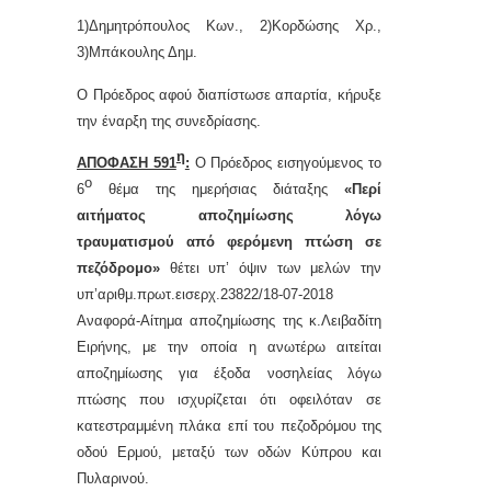
1)Δημητρόπουλος Κων., 2)Κορδώσης Χρ.,
3)Μπάκουλης Δημ.
Ο Πρόεδρος αφού διαπίστωσε απαρτία, κήρυξε
την έναρξη της συνεδρίασης.
η
ΑΠΟΦΑΣΗ 591
:
Ο Πρόεδρος εισηγούμενος το
ο
6
θέμα της ημερήσιας διάταξης
«Περί
αιτήματος
αποζημίωσης λόγω
τραυματισμού από φερόμενη πτώση σε
πεζόδρομο
»
θέτει υπ’ όψιν των μελών την
υπ’αριθμ.πρωτ.εισερχ.23822/18-07-2018
Αναφορά-Αίτημα αποζημίωσης της κ.Λειβαδίτη
Ειρήνης, με την οποία η ανωτέρω αιτείται
αποζημίωσης για έξοδα νοσηλείας λόγω
πτώσης που ισχυρίζεται ότι οφειλόταν σε
κατεστραμμένη πλάκα επί του πεζοδρόμου της
οδού Ερμού, μεταξύ των οδών Κύπρου και
Πυλαρινού.