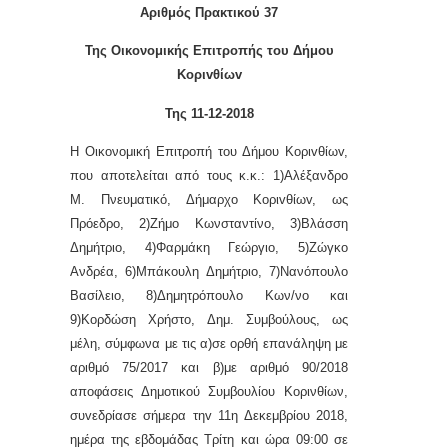
Αριθμός Πρακτικού 37
Της Οικονομικής Επιτρoπής τoυ Δήμoυ
Κoριvθίωv
Της 11-12-2018
Η Οικονομική Επιτρoπή τoυ Δήμoυ Κoριvθίωv,
πoυ απoτελείται από τoυς κ.κ.: 1)Αλέξανδρο
Μ. Πνευματικό, Δήμαρχo Κoριvθίωv, ως
Πρόεδρo, 2)Ζήμο Κωνσταντίνο, 3)Βλάσση
Δημήτριο, 4)Φαρμάκη Γεώργιο, 5)Ζώγκο
Ανδρέα, 6)Μπάκουλη Δημήτριο, 7)Νανόπουλο
Βασίλειο, 8)Δημητρόπουλο Κων/νο και
9)Κορδώση Χρήστο, Δημ. Συμβoύλoυς, ως
μέλη, σύμφωνα με τις α)σε ορθή επανάληψη με
αριθμό 75/2017 και β)με αριθμό 90/2018
αποφάσεις Δημοτικού Συμβουλίου Κορινθίων,
συvεδρίασε σήμερα τηv 11η Δεκεμβρίου 2018,
ημέρα της εβδoμάδας Τρίτη και ώρα 09:00 σε