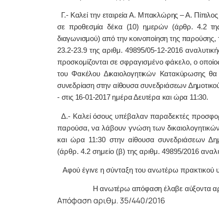
Γ.- Καλεί την εταιρεία Α. Μπακλώρης – Α. Πίπιλος
σε προθεσμία δέκα (10) ημερών
(άρθρ. 4.2 τ
διαγωνισμού)
από την κοινοποίηση της παρούσης,
23.2-23.9 της αριθμ. 49895/05-12-2016 αναλυτικ
προσκομίζονται σε σφραγισμένο φάκελο, ο οποίο
του Φακέλου Δικαιολογητικών Κατακύρωσης θα 
συνεδρίαση στην αίθουσα συνεδριάσεων Δημοτικού 
- στις 16-01-2017 ημέρα Δευτέρα και ώρα 11:30.
Δ.- Καλεί όσους υπέβαλαν παραδεκτές προσφορέ
παρούσα, να λάβουν γνώση των δικαιολογητικών
και ώρα 11:30 στην αίθουσα συνεδριάσεων Δημ
(άρθρ. 4.2 σημείο (β) της αριθμ. 49895/2016 αναλ
Α
φoύ έγιvε η σύvταξη τoυ αvωτέρω πρακτικoύ 
Η αvωτέρω απόφαση έλαβε αύξοντα αρ
Απόφαση αριθμ. 35/440/2016