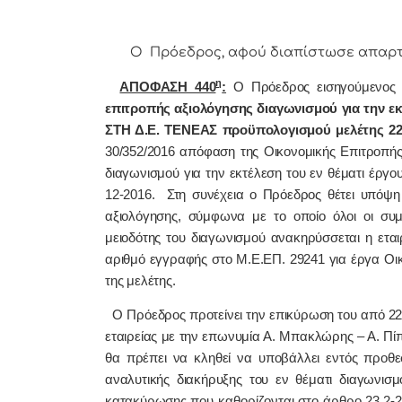
Ο Πρόεδρος, αφού διαπίστωσε απαρτία
η
ΑΠΟΦΑΣΗ 440
:
Ο Πρόεδρος εισηγούμενος 
επιτροπής αξιολόγησης διαγωνισμού για την
ΣΤΗ Δ.Ε. ΤΕΝΕΑΣ προϋπολογισμού μελέτης 22
30/352/2016 απόφαση της Οικονομικής Επιτροπής,
διαγωνισμού για την εκτέλεση του εν θέματι έργου
12-2016. Στη συνέχεια ο Πρόεδρος θέτει υπόψη
αξιολόγησης, σύμφωνα με το οποίο όλοι οι συμ
μειοδότης του διαγωνισμού ανακηρύσσεται η ετα
αριθμό εγγραφής στο Μ.Ε.ΕΠ. 29241 για έργα Οι
της μελέτης.
Ο Πρόεδρος προτείνει την επικύρωση του από 22-
εταιρείας με την επωνυμία Α. Μπακλώρης – Α. Πί
θα πρέπει να κληθεί να υποβάλλει εντός προθε
αναλυτικής διακήρυξης του εν θέματι διαγωνισμ
κατακύρωσης
που καθορίζονται στο άρθρο 23.2-2