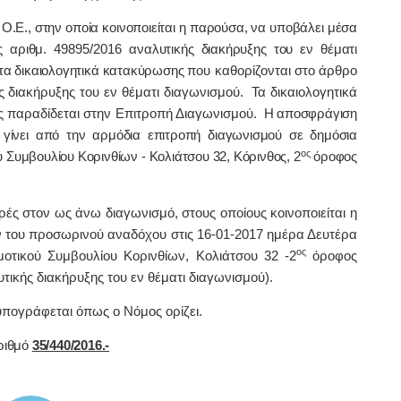
 Ο.Ε., στην οποία κοινοποιείται η παρούσα, να υποβάλει μέσα
ης αριθμ.
49895/2016
αναλυτικής διακήρυξης του εν θέματι
τα δικαιολογητικά κατακύρωσης
που καθορίζονται στο άρθρο
ής διακήρυξης του εν θέματι διαγωνισμού
.
Τα δικαιολογητικά
ς παραδίδεται στην Επιτροπή Διαγωνισμού.
Η αποσφράγιση
γίνει από την αρμόδια επιτροπή διαγωνισμού σε δημόσια
ος
Συμβουλίου Κορινθίων - Κολιάτσου 32, Κόρινθος, 2
όροφος
ς στον ως άνω διαγωνισμό, στους οποίους κοινοποιείται η
 του προσωρινού αναδόχου στις 16-01-2017 ημέρα Δευτέρα
ος
οτικού Συμβουλίου Κορινθίων, Κολιάτσου 32 -2
όροφος
υτικής διακήρυξης του εν θέματι διαγωνισμού).
υπoγράφεται όπως o Νόμoς oρίζει.
ιθμό
35/440/2016.-