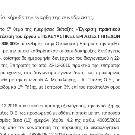
, κήρυξε την έναρξη της συνεδρίασης.
ο
το 9
θέμα της ημερήσιας διάταξης
«Έγκριση πρακτικού
 εκτέλεση του έργου ΕΠΙΣΚΕΥΑΣΤΙΚΕΣ ΕΡΓΑΣΙΕΣ ΓΗΠΕΔΩΝ
.806,00€»
υπενθυμίζει στην Οικονομική Επιτροπή την αριθμ.
 με την οποία καθορίστηκαν οι όροι διακήρυξης διενέργειας
, ορίστηκε δε ημερομηνία διενέργειας του διαγωνισμού η 22-
 της Επιτροπής το από 22-12-2016 πρακτικό της επιτροπής
μετέχοντες στο διαγωνισμό έγιναν δεκτοί και προσωρινός
ιρεία με την επωνυμία Α. Μπακλώρης – Α. Πίπιλος Ο.Ε., με
ης
κοδομικά 1
Τάξης, με έκπτωση 3% επί του προϋπολογισμού
12-2016 πρακτικού επιτροπής αξιολόγησης, την ανάδειξη της
πιλος Ο.Ε. ως προσωρινού μειοδότη, η οποία με την παρούσα
σμίας δέκα (10) ημερών (άρθρ. 4.2 της αριθμ.
49895/2016
ού) από την κοινοποίηση της παρούσης τα δικαιολογητικά
3.9 της αριθμ. 49895/05-12-2016 αναλυτικής διακήρυξης του