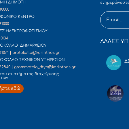
ΜΜΗ ΔΗΜΟΤΗ
ενημερώνεστε
80000
ΦΩΝΙΚΟ ΚΕΝΤΡΟ
61000
ΕΣ ΗΛΕΚΤΡΟΦΩΤΙΣΜΟΥ
20134
ΑΛΛΕΣ ΥΠ
ΟΚΟΛΛΟ ΔΗΜΑΡΧΕΙΟΥ
61074 | protokollo@korinthos.gr
ΟΚΟΛΛΟ ΤΕΧΝΙΚΩΝ ΥΠΗΡΕΣΙΩΝ
Δ
62840 | grammateia_dtyp@korinthos.gr
του συστήματος διαχείρισης
άτων
ήστε εδώ