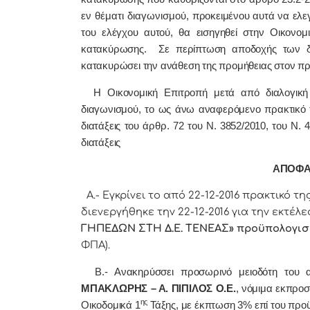
εν θέματι διαγωνισμού,
προκειμένου αυτά να ελε
του ελέγχου αυτού, θα εισηγηθεί στην Οικονο
κατακύρωσης. Σε περίπτωση αποδοχής των δι
κατακυρώσει την ανάθεση της προμήθειας στον πρ
Η Οικονομική Επιτροπή μετά από διαλογική 
διαγωνισμού, το ως άνω αναφερόμενο πρακτικό τ
διατάξεις του άρθρ. 72 του Ν. 3852/2010, του Ν. 
διατάξεις
ΑΠΟΦΑ
Α.- Εγκρίνει το από 22-12-2016 πρακτικό 
διενεργήθηκε την 22-12-2016 για την εκτέλ
ΓΗΠΕΔΩΝ ΣΤΗ Δ.Ε. ΤΕΝΕΑΣ
» προϋπολογισ
ΦΠΑ).
Β.- Ανακηρύσσει προσωρινό μειοδότη του α
ΜΠΑΚΛΩΡΗΣ – Α. ΠΙΠΙΛΟΣ Ο.Ε.
, νόμιμα εκπρο
ης
Οικοδομικά 1
Τάξης, με έκπτωση 3% επί του προϋ