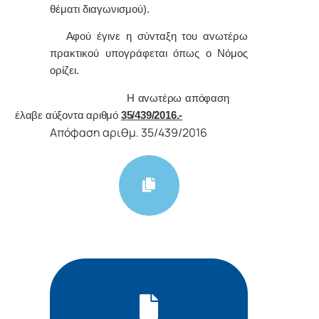
θέματι διαγωνισμού).
Α
φoύ έγιvε η σύvταξη τoυ αvωτέρω
πρακτικoύ υπoγράφεται όπως o Νόμoς
oρίζει.
Η αvωτέρω απόφαση
έλαβε αύξοντα αριθμό
35/439/2016.-
Απόφαση αριθμ. 35/439/2016