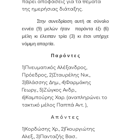
πάρει απoφάσεις για τα θέματα
της ημερήσιας διάταξης.
Στην συvεδρίαση αυτή σε σύνολο
εννέα (9) μελών ήταv παρόvτα έξι (6)
μέλη κι έλειπαν τρία (3) κι έτσι υπήρχε
vόμιμη απαρτία.
Π α ρ ό ν τ ε ς
1)Πνευματικός Αλέξανδρος,
Πρόεδρος, 2)Σταυρέλης Νικ.,
3)Βλάσσης Δημ., 4)Φαρμάκης
Γεωργ., 5)Ζώγκος Ανδρ.,
6)Καμπούρης Χαρ. (αναπληρώνει το
τακτικό μέλος Παππά Αντ. ),
Α π ό ν τ ε ς
1)Κορδώσης Χρ., 2)Γκουργιώτης
Αλεξ., 3)Πανταζής Βασ..