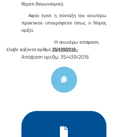
θέματι διαγωνισμού).
Α
φoύ έγιvε η σύvταξη τoυ αvωτέρω
πρακτικoύ υπoγράφεται όπως o Νόμoς
oρίζει.
Η αvωτέρω απόφαση
έλαβε αύξοντα αριθμό
35/439/2016.-
Απόφαση αριθμ. 35/439/2016