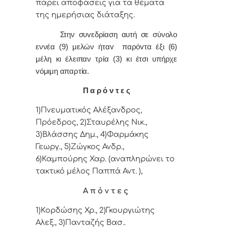
πάρει απoφάσεις για τα θέματα
της ημερήσιας διάταξης.
Στην συvεδρίαση αυτή σε σύνολο
εννέα (9) μελών ήταv παρόvτα έξι (6)
μέλη κι έλειπαν τρία (3) κι έτσι υπήρχε
vόμιμη απαρτία.
Π α ρ ό ν τ ε ς
1)Πνευματικός Αλέξανδρος,
Πρόεδρος, 2)Σταυρέλης Νικ.,
3)Βλάσσης Δημ., 4)Φαρμάκης
Γεωργ., 5)Ζώγκος Ανδρ.,
6)Καμπούρης Χαρ. (αναπληρώνει το
τακτικό μέλος Παππά Αντ. ),
Α π ό ν τ ε ς
1)Κορδώσης Χρ., 2)Γκουργιώτης
Αλεξ., 3)Πανταζής Βασ..