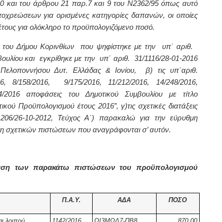
και του άρθρου 21 παρ.7 και 9 του Ν2362/95 όπως αυτό
υποχρεώσεων για ορισμένες κατηγορίες δαπανών, οι οποίες
τους για ολόκληρο το προϋπολογιζόμενο ποσό.
 του Δήμου Κορινθίων
που ψηφίστηκε με την
υπ΄ αριθ.
ουλίου και εγκρίθηκε με την υπ΄ αριθ. 31/1116/28-01-2016
Πελοποννήσου Δυτ. Ελλάδας & Ιονίου, β) τις υπ΄αριθ.
6, 8/158/2016, 9/175/2016, 11/212/2016, 14/248/2016,
344/2016 αποφάσεις του Δημοτικού Συμβουλίου με τίτλο
κού Προϋπολογισμού έτους 2016”, γ)τις σχετικές διατάξεις
206/26-10-2012, Τεύχος Α΄) παρακαλώ για την εύρυθμη
ση σχετικών πιστώσεων που αναγράφονται σ’ αυτόν.
ήφιση των παρακάτω πιστώσεων του προϋπολογισμού
Π.Α.Υ.
ΑΔΑ
ΠΟΣΟ
ι λοιπού
1142/2016
ΩΙ3ΜΩΛ7-ΠΒ8
870,00