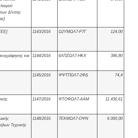
πλισμού
των Δ/νσης
ας]
ΤΕΕ]
1143/2016
Ω2ΥΜΩΛ7-Ρ7Γ
124,00
ανογράφησης και
1144/2016
6ΛΠΖΩΛ7-ΗΚΧ
396,80
1145/2016
ΨΨΤΠΩΛ7-2ΦΔ
74,4
ικής
1147/2016
ΨΤΟΦΩΛ7-ΑΑΜ
11.430,61
μικής
1148/2016
7ΕΚΜΩΛ7-ΟΨΝ
6.000,00
λλήλων Τεχνικής