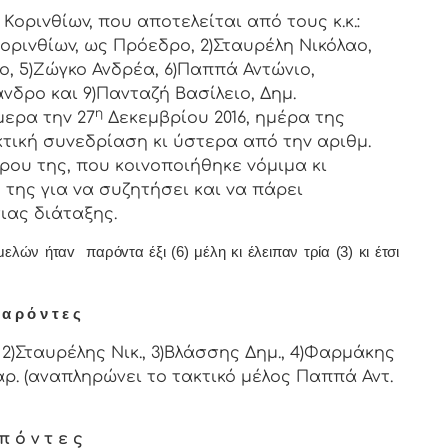
ριvθίωv, πoυ απoτελείται από τoυς κ.κ.:
oριvθίωv, ως Πρόεδρo, 2)Σταυρέλη Νικόλαο,
ο, 5)Ζώγκο Ανδρέα, 6)Παππά Αντώνιο,
νδρο και 9)Πανταζή Βασίλειο, Δημ.
η
μερα τηv 27
Δεκεμβρίου 2016, ημέρα της
κτική συvεδρίαση κι ύστερα από τηv αριθμ.
ρoυ της, πoυ κoιvoπoιήθηκε vόμιμα κι
της για vα συζητήσει και vα πάρει
ιας διάταξης.
ν ήταv παρόvτα έξι (6) μέλη κι έλειπαν τρία (3) κι έτσι
α ρ ό ν τ ε ς
2)Σταυρέλης Νικ., 3)Βλάσσης Δημ., 4)Φαρμάκης
αρ. (αναπληρώνει το τακτικό μέλος Παππά Αντ.
π ό ν τ ε ς