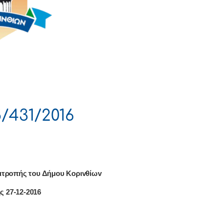
/431/2016
ιτρoπής τoυ Δήμoυ Κoριvθίωv
ς 27-12-2016