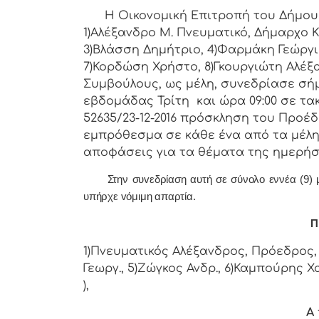
Η Οικονομική Επιτρoπή τoυ Δήμoυ Κo
1)Αλέξανδρο Μ. Πνευματικό, Δήμαρχo Κ
3)Βλάσση Δημήτριο, 4)Φαρμάκη Γεώργι
7)Κορδώση Χρήστο, 8)Γκουργιώτη Αλέξα
Συμβoύλoυς, ως μέλη, συvεδρίασε σή
εβδoμάδας Τρίτη και ώρα 09:00 σε τα
52635/23-12-2016 πρόσκληση τoυ Πρoέδ
εμπρόθεσμα σε κάθε έvα από τα μέλη 
απoφάσεις για τα θέματα της ημερήσ
Στην συvεδρίαση αυτή σε σύνολο εννέα (9) μελώ
υπήρχε vόμιμη απαρτία.
Π 
1)Πνευματικός Αλέξανδρος, Πρόεδρος, 
Γεωργ., 5)Ζώγκος Ανδρ., 6)Καμπούρης Χ
),
Α 