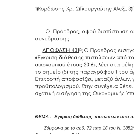
1)Κορδώσης Χρ., 2)Γκουργιώτης Αλεξ., 3
Ο Πρόεδρος, αφού διαπίστωσε απαρ
συνεδρίασης.
η
ΑΠΟΦΑΣΗ 431
:
Ο Πρόεδρος εισηγο
«Έγκριση διάθεσης πιστώσεων από το
οικονομικού έτους 2016»
, λέει στα μέ
το σημείο (δ) της παραγράφου 1 του άρ
Επιτροπή αποφασίζει, μεταξύ άλλων, 
προϋπολογισμού. Στην συνέχεια θέτει
σχετική εισήγηση της Οικονομικής Υπη
ΘΕΜΑ : Έγκριση διάθεσης πιστώσεων από τον
Σύμφωνα με το αρθ. 72 παρ 1δ του Ν. 3852/10