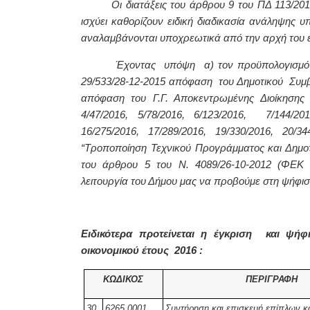
Οι διατάξεις του άρθρου 9 του ΠΔ 113/2010 
ισχύει καθορίζουν ειδική διαδικασία ανάληψης 
αναλαμβάνονται υποχρεωτικά από την αρχή του έ
Έχοντας υπόψη α)
τον προϋπολογισμό
29/533/28-12-2015 απόφαση
του Δημοτικού Συμβ
απόφαση του Γ.Γ. Αποκεντρωμένης Διοίκησης 
4/47/2016, 5/78/2016, 6/123/2016, 7/144/201
16/275/2016, 17/289/2016, 19/330/2016, 20/
“Τροποποίηση Τεχνικού Προγράμματος και Δημοτι
του άρθρου 5 του Ν. 4089/26-10-2012 (ΦΕΚ 
λειτουργία του Δήμου μας να προβούμε στη ψήφι
Ειδικότερα προτείνεται η έγκριση και ψ
οικονομικού έτους 2016 :
ΚΩΔΙΚΟΣ
ΠΕΡΙΓΡΑΦΗ
30
6265.0001
Συντήρηση και επισκευή επίπλων κα