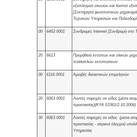
εξοπλισμού σκευών και λοιπού εξο
[Συντήρηση φωτοτυπικών μηχανημά
Τεχνικών Υπηρεσιών και Πολεοδομί
00
6452.0001
Συνδρομές Internet [Συνδρομή στο 
20
6613
Προμήθεια εντύπων και υλικών μηχ
πολλαπλών εκτυπώσεων
00
6116.0001
Αμοιβές δικαστικών επιμελητών
20
6063.0001
Λοιπές παροχές σε είδος (μέσα ατομ
προστασίας)(ΚΥΑ 53361/2.10.2006)
30
6063.0001
Λοιπές παροχές σε είδος (μέσα ατο
προστασίας - ιατρικοί έλεγχοι) υπα
Υπηρεσίας