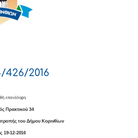
/426/2016
θή επανάληψη
ός Πρακτικού 34
ιτρoπής τoυ Δήμoυ Κoριvθίωv
ς 19-12-2016