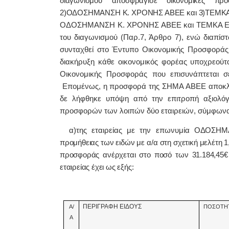
διαγωνισμού αποσφράγισε οικονομικές π
2)ΟΔΟΣΗΜΑΝΣΗ Κ. ΧΡΟΝΗΣ ΑΒΕΕ και 3)ΤΕΜΚΑ 
ΟΔΟΣΗΜΑΝΣΗ Κ. ΧΡΟΝΗΣ ΑΒΕΕ και ΤΕΜΚΑ Ε.Π.Ε
του διαγωνισμού (Παρ.7, Άρθρο 7), ενώ διαπί
συνταχθεί στο Έντυπο Οικονομικής Προσφοράς,
διακήρυξη κάθε οικονομικός φορέας υποχρεούτ
Οικονομικής Προσφοράς που επισυνάπτεται σ
Επομένως, η προσφορά της ΣΗΜΑ ΑΒΕΕ αποκλείσ
δε λήφθηκε υπόψη από την επιτροπή αξιολό
προσφορών των λοιπών δύο εταιρειών, σύμφωνα μ
α)της εταιρείας με την επωνυμία
ΟΔΟΣΗΜΑ
προμήθειας των ειδών με α/α στη σχετική μελέτη 1, 2
προσφοράς ανέρχεται στο ποσό των 31.184,45
εταιρείας έχει ως εξής:
ΠΕΡΙΓΡΑΦΗ ΕΙΔΟΥΣ
Α/
ΠΟΣΟΤΗ
Α