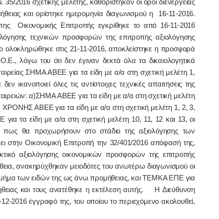
. 35/2016 σχετικής μελέτης, καθορίστηκαν οι όροι διενέργειας
μήθειας και ορίστηκε ημερομηνία διαγωνισμού η 16-11-2016.
ης Οικονομικής Επιτροπής εγκρίθηκε το από 16-11-2016
ιολόγησης τεχνικών προσφορών της επιτροπής αξιολόγησης
ο ολοκληρώθηκε στις 21-11-2016, αποκλείστηκε
η
προσφορά
., λόγω του ότι δεν έγιναν δεκτά όλα τα δικαιολογητικά
ιρείας ΣΗΜΑ ΑΒΕΕ για τα είδη με α/α στη σχετική μελέτη 1,
 δεν ικανοποιεί όλες τις αντίστοιχες τεχνικές απαιτήσεις της
αιρειών: α)ΣΗΜΑ ΑΒΕΕ για τα είδη με α/α στη σχετική μελέτη
. ΧΡΟΝΗΣ ΑΒΕΕ για τα είδη με α/α στη σχετική μελέτη 1, 2, 3,
Ε για τα είδη με α/α στη σχετική μελέτη 10, 11, 12 και 13, οι
ης πως θα προχωρήσουν στο στάδιο της αξιολόγησης των
ι στην Οικονομική Επιτροπή την 32/401/2016 απόφασή της,
ακτικό αξιολόγησης οικονομικών προσφορών
της επιτροπής
θεια,
ανακηρύχθηκαν μειοδότες του ανωτέρω διαγωνισμού οι
α των ειδών της ως άνω προμήθειας, και
ΤΕΜΚΑ ΕΠΕ
για
θειας και τους ανατέθηκε η εκτέλεση αυτής. Η Διεύθυνση
12-2016 έγγραφό της, του οποίου το περιεχόμενο ακολουθεί,