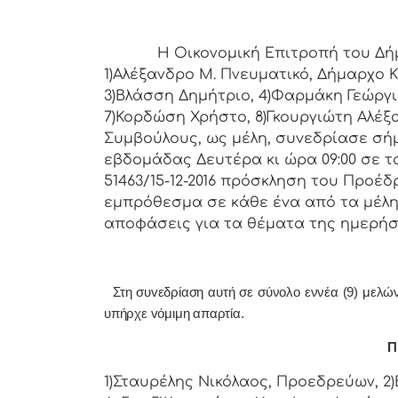
Η Οικονομική Επιτρoπή τoυ Δήμoυ Κ
1)Αλέξανδρο Μ. Πνευματικό, Δήμαρχo Κ
3)Βλάσση Δημήτριο, 4)Φαρμάκη Γεώργι
7)Κορδώση Χρήστο, 8)Γκουργιώτη Αλέξα
Συμβoύλoυς, ως μέλη, συvεδρίασε σήμ
εβδoμάδας Δευτέρα κι ώρα 09:00 σε τ
51463/15-12-2016 πρόσκληση τoυ Πρoέδ
εμπρόθεσμα σε κάθε έvα από τα μέλη 
απoφάσεις για τα θέματα της ημερήσ
Στη συvεδρίαση αυτή σε σύνολο εννέα (9) μελών ή
υπήρχε vόμιμη απαρτία.
Π 
1)Σταυρέλης Νικόλαος, Προεδρεύων, 2)