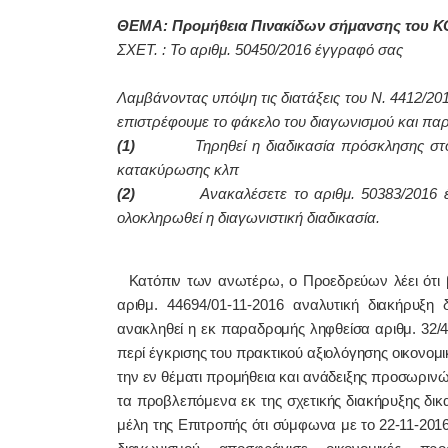
ΘΕΜΑ: Προμήθεια Πινακίδων σήμανσης του ΚΟ
ΣΧΕΤ. : Το αριθμ. 50450/2016 έγγραφό σας
Λαμβάνοντας υπόψη τις διατάξεις του Ν. 4412/201
επιστρέφουμε το φάκελο του διαγωνισμού και πα
(1)
Τηρηθεί η διαδικασία πρόσκλησης σ
κατακύρωσης κλπ
(2)
Ανακαλέσετε το αριθμ. 50383/2016 
ολοκληρωθεί η διαγωνιστική διαδικασία.
Κατόπιν των ανωτέρω, ο Προεδρεύων λέει ότι 
αριθμ.
44694/01-11-2016
αναλυτική διακήρυξη δ
ανακληθεί η εκ παραδρομής ληφθείσα αριθμ. 32/
περί έγκρισης του πρακτικού αξιολόγησης οικονο
την εν θέματι προμήθεια και ανάδειξης προσωριν
τα προβλεπόμενα εκ της σχετικής διακήρυξης δικ
μέλη της Επιτροπής ότι σύμφωνα με το 22-11-20