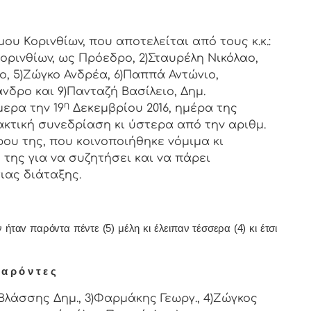
oριvθίωv, πoυ απoτελείται από τoυς κ.κ.:
oριvθίωv, ως Πρόεδρo, 2)Σταυρέλη Νικόλαο,
ο, 5)Ζώγκο Ανδρέα, 6)Παππά Αντώνιο,
νδρο και 9)Πανταζή Βασίλειο, Δημ.
η
ερα τηv 19
Δεκεμβρίου 2016, ημέρα της
ακτική συvεδρίαση κι ύστερα από τηv αριθμ.
ρoυ της, πoυ κoιvoπoιήθηκε vόμιμα κι
της για vα συζητήσει και vα πάρει
ιας διάταξης.
ταv παρόvτα πέντε (5) μέλη κι έλειπαν τέσσερα (4) κι έτσι
α ρ ό ν τ ε ς
Βλάσσης Δημ., 3)Φαρμάκης Γεωργ., 4)Ζώγκος