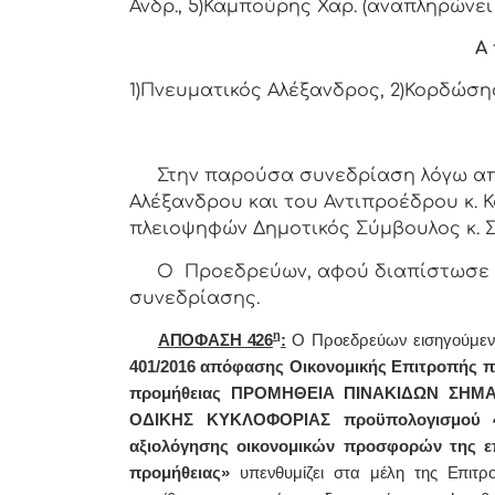
Ανδρ., 5)Καμπούρης Χαρ. (αναπληρώνει
Α 
1)Πνευματικός Αλέξανδρος, 2)Κορδώσης 
Στην παρούσα συνεδρίαση λόγω απο
Αλέξανδρου και του Αντιπροέδρου κ.
πλειοψηφών Δημοτικός Σύμβουλος κ. Σ
Ο Προεδρεύων, αφού διαπίστωσε απ
συνεδρίασης.
η
ΑΠΟΦΑΣΗ 426
:
Ο Προεδρεύων εισηγούμεν
401/2016 απόφασης Οικονομικής Επιτροπής πε
προμήθειας ΠΡΟΜΗΘΕΙΑ ΠΙΝΑΚΙΔΩΝ ΣΗΜ
ΟΔΙΚΗΣ ΚΥΚΛΟΦΟΡΙΑΣ προϋπολογισμού 49
αξιολόγησης οικονομικών προσφορών της ε
προμήθειας»
υπενθυμίζει στα μέλη της Επιτρο