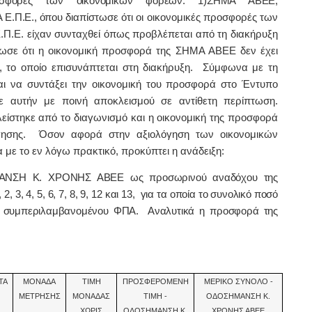
ροσφορές των οικονομικών φορέων: 1)ΣΗΜΑ ΑΒΕΕ,
Ε.Π.Ε., όπου
διαπίστωσε ότι οι οικονομικές προσφορές των
. είχαν συνταχθεί όπως προβλέπεται από τη διακήρυξη
στωσε ότι η οικονομική προσφορά της ΣΗΜΑ ΑΒΕΕ δεν έχει
 το οποίο επισυνάπτεται στη διακήρυξη. Σύμφωνα με τη
αι να συντάξει την οικονομική του προσφορά στο Έντυπο
ε αυτήν με ποινή αποκλεισμού σε αντίθετη περίπτωση.
τηκε από το διαγωνισμό και η οικονομική της προσφορά
γησης. Όσον αφορά στην αξιολόγηση των οικονομικών
ε το εν λόγω πρακτικό, προκύπτει η ανάδειξη:
ΝΣΗ Κ. ΧΡΟΝΗΣ ΑΒΕΕ ως προσωρινού αναδόχου της
, 3, 4, 5, 6, 7, 8, 9, 12 και 13, για τα οποία το συνολικό ποσό
€ συμπεριλαμβανομένου ΦΠΑ. Αναλυτικά η προσφορά της
ΤΑ
ΜΟΝΑΔΑ
ΤΙΜΗ
ΠΡΟΣΦΕΡΟΜΕΝΗ
ΜΕΡΙΚΟ ΣΥΝΟΛΟ -
ΜΕΤΡΗΣΗΣ
ΜΟΝΑΔΑΣ
ΤΙΜΗ -
ΟΔΟΣΗΜΑΝΣΗ Κ.
ΧΩΡΙΣ
ΟΔΟΣΗΜΑΝΣΗ Κ.
ΧΡΟΝΗΣ ΑΒΕΕ