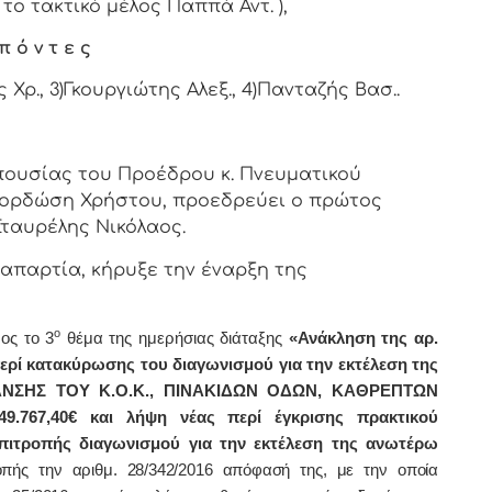
 το τακτικό μέλος Παππά Αντ. ),
π ό ν τ ε ς
Χρ., 3)Γκουργιώτης Αλεξ., 4)Πανταζής Βασ..
υσίας του Προέδρου κ. Πνευματικού
 Κορδώση Χρήστου, προεδρεύει ο πρώτος
ταυρέλης Νικόλαος.
αρτία, κήρυξε την έναρξη της
ο
ος τo 3
θέμα της ημερήσιας διάταξης
«Ανάκληση της αρ.
ρί κατακύρωσης του διαγωνισμού για την εκτέλεση της
ΑΝΣΗΣ ΤΟΥ Κ.Ο.Κ., ΠΙΝΑΚΙΔΩΝ ΟΔΩΝ, ΚΑΘΡΕΠΤΩΝ
.767,40€ και λήψη νέας περί
έγκρισης πρακτικού
πιτροπής διαγωνισμού για την εκτέλεση της ανωτέρω
πής την αριθμ. 28/342/2016 απόφασή της, με την οποία