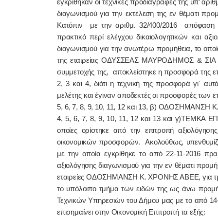
εγκρίθηκαν οι τεχνικές προδιαγραφές της υπ’ αριθμ
διαγωνισμού για την εκτέλεση της εν θέματι προ
Κατόπιν με την αριθμ. 32/400/2016 απόφαση τ
πρακτικό περί ελέγχου δικαιολογητικών και αξ
διαγωνισμού για την ανωτέρω προμήθεια, το οποί
της εταιρείας ΟΔΥΣΣΕΑΣ ΜΑΥΡΟΔΗΜΟΣ & ΣΙΑ Ο.Ε
συμμετοχής της, αποκλείστηκε η προσφορά της ετα
2, 3 και 4, διότι η τεχνική της προσφορά γι΄ αυτά
μελέτης και έγιναν αποδεκτές οι προσφορές των ετ
5, 6, 7, 8, 9, 10, 11, 12 και 13, β) ΟΔΟΣΗΜΑΝΣΗ Κ
4, 5, 6, 7, 8, 9, 10, 11, 12 και 13 και γ)ΤΕΜΚΑ ΕΠ
οποίες ορίστηκε από την επιτροπή αξιολόγησ
οικονομικών προσφορών. Ακολούθως, υπενθυμίζε
με την οποία
εγκρίθηκε το από 22-11-2016 πρ
αξιολόγησης διαγωνισμού για την εν θέματι προμή
εταιρείες
ΟΔΟΣΗΜΑΝΣΗ Κ. ΧΡΟΝΗΣ ΑΒΕΕ, για τμήμ
το υπόλοιπο τμήμα των ειδών της ως άνω προμή
Τεχνικών Υπηρεσιών του Δήμου μας με το από 14-
επισημαίνει στην Οικονομική Επιτροπή τα εξής: