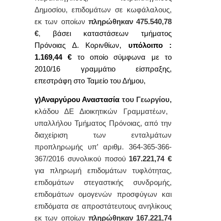
Δημοσίου, επιδομάτων σε κωφάλαλους,
εκ των οποίων
πληρώθηκαν
475.540,78
€
,
βάσει καταστάσεων τμήματος
Πρόνοιας Δ. Κορινθίων,
υπόλοιπο :
1.169,44 €
το οποίο σύμφωνα με το
2010/16 γραμμάτιο είσπραξης,
επεστράφη στο Ταμείο του Δήμου,
γ)Αναργύρου Αναστασία
του Γεωργίου,
κλάδου
ΔΕ Διοικητικών Γραμματέων,
υπαλλήλου Τμήματος Πρόνοιας, από την
διαχείριση των ενταλμάτων
προπληρωμής υπ’ αριθμ.
364-365-366-
367
/2016
συνολικού ποσού
167.221,74
€
για πληρωμή επιδομάτων τυφλότητας,
επιδομάτων στεγαστικής συνδρομής,
επιδομάτων ομογενών προσφύγων και
επιδόματα σε απροστάτευτους ανηλίκους
εκ των οποίων
πληρώθηκαν
167.221,74