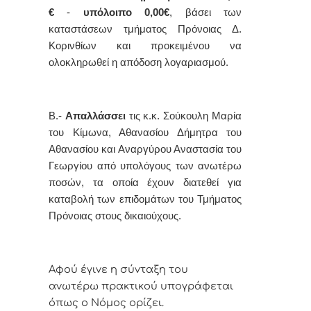
€
-
υπόλοιπο 0,00€
,
βάσει των
καταστάσεων τμήματος Πρόνοιας Δ.
Κορινθίων
και προκειμένου να
ολοκληρωθεί η απόδοση λογαριασμού.
Β.-
Απαλλάσσει
τις κ.κ. Σούκουλη Μαρία
του Κίμωνα, Αθανασίου Δήμητρα του
Αθανασίου και Αναργύρου Αναστασία του
Γεωργίου από υπολόγους των ανωτέρω
ποσών, τα οποία έχουν διατεθεί για
καταβολή των επιδομάτων του Τμήματος
Πρόνοιας στους δικαιούχους.
Αφoύ έγιvε η σύvταξη τoυ
αvωτέρω πρακτικoύ υπoγράφεται
όπως o Νόμoς
oρίζει.