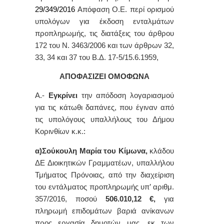
29/349/2016
Απόφαση Ο.Ε. περί ορισμού
υπολόγων για έκδοση ενταλμάτων
προπληρωμής, τις διατάξεις του άρθρου
172 του Ν. 3463/2006 και των άρθρων 32,
33, 34 και 37 του Β.Δ. 17-5/15.6.1959,
ΑΠΟΦΑΣΙΖΕΙ ΟΜΟΦΩΝΑ
Α.-
Εγκρίνει
την απόδοση λογαριασμού
για τις κάτωθι δαπάνες, που έγιναν από
τις υπολόγους υπαλλήλους του Δήμου
Κορινθίων κ.κ.:
α)Σούκουλη Μαρία του Κίμωνα,
κλάδου
ΔΕ Διοικητικών Γραμματέων,
υπαλλήλου
Τμήματος Πρόνοιας, από την διαχείριση
του εντάλματος προπληρωμής υπ’ αριθμ.
357/2016, ποσού
506.010,12
€,
για
πληρωμή επιδομάτων βαριά ανίκανων
προς εργασία δημοτών μας,
εκ των