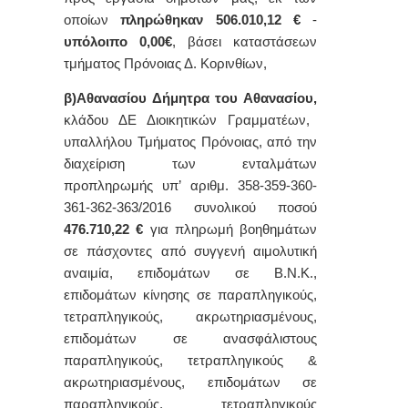
οποίων
πληρώθηκαν
506.010,12 €
-
υπόλοιπο 0,00€
, βάσει καταστάσεων
τμήματος Πρόνοιας Δ. Κορινθίων,
β)Αθανασίου Δήμητρα του Αθανασίου,
κλάδου
ΔΕ Διοικητικών Γραμματέων,
υπαλλήλου Τμήματος Πρόνοιας, από την
διαχείριση των ενταλμάτων
προπληρωμής υπ’ αριθμ.
358-359-360-
361-362-363/2016
συνολικού ποσού
476.710,22 €
για πληρωμή βοηθημάτων
σε πάσχοντες από συγγενή αιμολυτική
αναιμία, επιδομάτων σε Β.Ν.Κ.,
επιδομάτων κίνησης σε παραπληγικούς,
τετραπληγικούς, ακρωτηριασμένους,
επιδομάτων σε ανασφάλιστους
παραπληγικούς, τετραπληγικούς &
ακρωτηριασμένους, επιδομάτων σε
παραπληγικούς, τετραπληγικούς