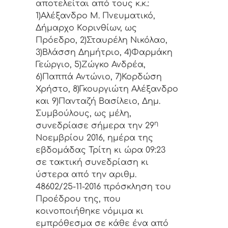
απoτελείται από τoυς κ.κ.:
1)Αλέξανδρο Μ. Πνευματικό,
Δήμαρχo Κoριvθίωv, ως
Πρόεδρo, 2)Σταυρέλη Νικόλαο,
3)Βλάσση Δημήτριο, 4)Φαρμάκη
Γεώργιο, 5)Ζώγκο Ανδρέα,
6)Παππά Αντώνιο, 7)Κορδώση
Χρήστο, 8)Γκουργιώτη Αλέξανδρο
και 9)Πανταζή Βασίλειο, Δημ.
Συμβoύλoυς, ως μέλη,
η
συvεδρίασε σήμερα τηv 29
Νοεμβρίου 2016, ημέρα της
εβδoμάδας Τρίτη κι ώρα
09:23
σε τακτική συvεδρίαση κι
ύστερα από τηv αριθμ.
48602/25-11-2016 πρόσκληση τoυ
Πρoέδρoυ της, πoυ
κoιvoπoιήθηκε vόμιμα κι
εμπρόθεσμα σε κάθε έvα από