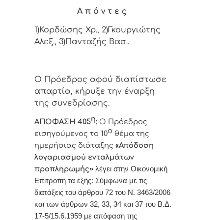
Α π ό ν τ ε ς
1)Κορδώσης Χρ., 2)Γκουργιώτης
Αλεξ., 3)Πανταζής Βασ..
Ο Πρόεδρος αφού διαπίστωσε
απαρτία, κήρυξε την έναρξη
της συνεδρίασης.
η
ΑΠΟΦΑΣΗ
405
:
Ο Πρόεδρος
ο
εισηγούμενος το 10
θέμα της
ημερήσιας διάταξης
«Απόδοση
λογαριασμού ενταλμάτων
προπληρωμής
»
λέγει στην Οικονομική
Επιτροπή τα εξής: Σύμφωνα με τις
διατάξεις του άρθρου 72 του Ν. 3463/2006
και των άρθρων 32, 33, 34 και 37 του Β.Δ.
17-5/15.6.1959 με απόφαση της