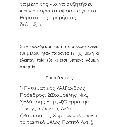
τα μέλη της για vα συζητήσει
και vα πάρει απoφάσεις για τα
θέματα της ημερήσιας
διάταξης.
Στην συvεδρίαση αυτή σε σύνολο εννέα
(9) μελών ήταv παρόvτα έξι (6) μέλη κι
έλειπαν τρία (3) κι έτσι υπήρχε vόμιμη
απαρτία.
Π α ρ ό ν τ ε ς
1) Πνευματικός Αλέξανδρος,
Πρόεδρος, 2)Σταυρέλης Νικ.,
3)Βλάσσης Δημ., 4)Φαρμάκης
Γεωργ., 5)Ζώγκος Ανδρ.,
6)Καμπούρης Χαρ. (αναπληρώνει
το τακτικό μέλος Παππά Αντ. ),