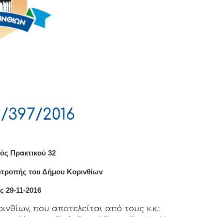
/397/2016
ός Πρακτικού 32
ιτρoπής τoυ Δήμoυ Κoριvθίωv
ς 29-11-2016
vθίωv, πoυ απoτελείται από τoυς κ.κ.: