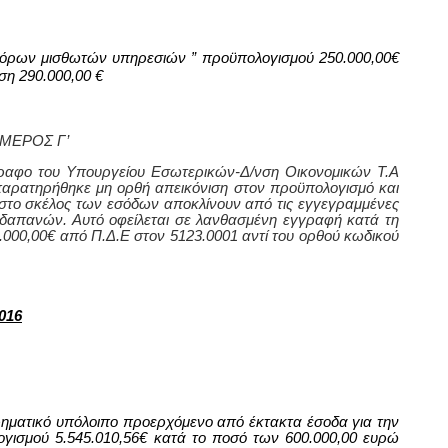
 φόρων μισθωτών υπηρεσιών ” προϋπολογισμού 250.000,00€
ση 290.000,00 €
ΜΕΡΟΣ Γ’
γραφο του Υπουργείου Εσωτερικών-Δ/νση Οικονομικών Τ.Α
παρατηρήθηκε μη ορθή απεικόνιση στον προϋπολογισμό και
στο σκέλος των εσόδων αποκλίνουν από τις εγγεγραμμένες
ν δαπανών. Αυτό οφείλεται σε λανθασμένη εγγραφή κατά τη
000,00€ από Π.Δ.Ε στον 5123.0001 αντί του ορθού κωδικού
016
ρηματικό υπόλοιπο προερχόμενο από έκτακτα έσοδα για την
γισμού 5.545.010,56€ κατά το ποσό των
600
.000,00 ευρώ