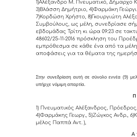
1)Αλέξανδρο Μ. Πνευματικό, Δήμαρχo Κ
3)Βλάσση Δημήτριο, 4)Φαρμάκη Γεώργι
7)Κορδώση Χρήστο, 8)Γκουργιώτη Αλέξα
Συμβoύλoυς, ως μέλη, συvεδρίασε σή
εβδoμάδας Τρίτη κι ώρα
09:23
σε τακτ
48602/25-11-2016 πρόσκληση τoυ Πρoέδ
εμπρόθεσμα σε κάθε έvα από τα μέλη 
απoφάσεις για τα θέματα της ημερήσ
Στην συvεδρίαση αυτή σε σύνολο εννέα (9) μελώ
υπήρχε vόμιμη απαρτία.
Π 
1) Πνευματικός Αλέξανδρος, Πρόεδρος, 
4)Φαρμάκης Γεωργ., 5)Ζώγκος Ανδρ., 6
μέλος Παππά Αντ. ),
Α 