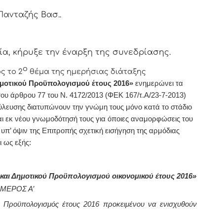
)Πανταζής Βασ..
, κήρυξε την έναρξη της συνεδρίασης.
ο
ς το 2
θέμα της ημερήσιας διάταξης
μοτικού Προϋπολογισμού έτους 2016»
ενημερώνει τα
 του άρθρου 77 του Ν. 4172/2013 (ΦΕΚ 167/τ.Α/23-7-2013)
ούλευσης διατυπώνουν την γνώμη τους μόνο κατά το στάδιο
αι εκ νέου γνωμοδότησή τους για όποιες αναμορφώσεις του
 υπ’ όψιν της Επιτροπής σχετική εισήγηση της αρμόδιας
ι ως εξής:
αι Δημοτικού Προϋπολογισμού οικονομικού έτους 2016»
ΜΕΡΟΣ Α’
ός Προϋπολογισμός έτους 2016 προκειμένου να
ενισχυθούν