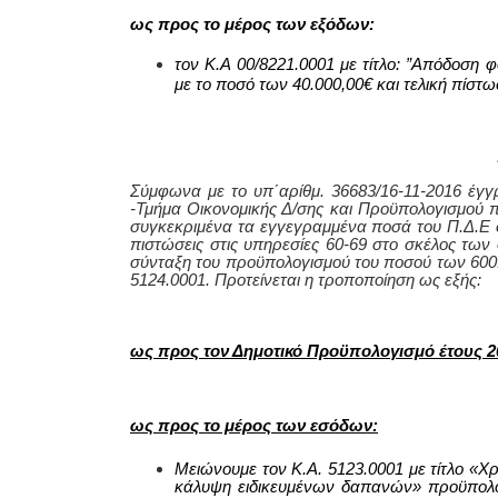
ως προς το μέρος των εξόδων:
τον Κ.Α
00/
8221.0001 με τίτλο: ”Απόδοση
με το ποσό των 40.000,00€ και τελική πίστω
Σύμφωνα με το υπ΄αρίθμ. 36683/16-11-2016 έγ
-Τμήμα Οικονομικής Δ/σης και Προϋπολογισμού 
συγκεκριμένα τα εγγεγραμμένα ποσά του Π.Δ.Ε 
πιστώσεις στις υπηρεσίες 60-69 στο σκέλος τω
σύνταξη του προϋπολογισμού του ποσού των 600.
5124.0001. Προτείνεται η τροποποίηση ως εξής:
ως προς τον Δημοτικό Προϋπολογισμό έτους 2
ως προς το μέρος των εσόδων:
Μειώνουμε τον Κ.Α.
5123.0001
με τίτλο «Χ
κάλυψη ειδικευμένων δαπανών» προϋπολο