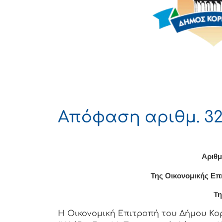
Απόφαση αριθμ. 32
Αριθμ
Της Οικονομικής Επ
Τη
Η Οικονομική Επιτρoπή τoυ Δήμoυ Κoρι