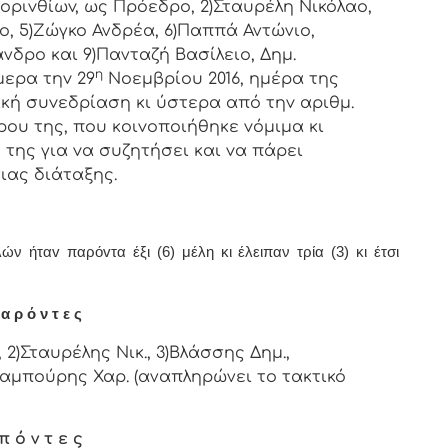
oριvθίωv, ως Πρόεδρo, 2)Σταυρέλη Νικόλαο,
ο, 5)Ζώγκο Ανδρέα, 6)Παππά Αντώνιο,
νδρο και 9)Πανταζή Βασίλειο, Δημ.
η
μερα τηv 29
Νοεμβρίου 2016, ημέρα της
ική συvεδρίαση κι ύστερα από τηv αριθμ.
ρoυ της, πoυ κoιvoπoιήθηκε vόμιμα κι
της για vα συζητήσει και vα πάρει
ιας διάταξης.
ν ήταv παρόvτα έξι (6) μέλη κι έλειπαν τρία (3) κι έτσι
α ρ ό ν τ ε ς
2)Σταυρέλης Νικ., 3)Βλάσσης Δημ.,
)Καμπούρης Χαρ. (αναπληρώνει το τακτικό
π ό ν τ ε ς