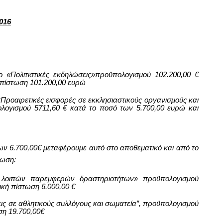
016
λο «Πολιτιστικές εκδηλώσεις»προϋπολογισμού
102.200,00
€
 πίστωση 1
01.200,00
ευρώ
«Προαιρετικές εισφορές σε εκκλησιαστικούς οργανισμούς και
ολογισμού
5711,60
€ κατά το ποσό των
5.7
00,00 ευρώ και
των
6.700,00
€ μεταφέρουμε αυτό στο αποθεματικό και από το
τωση:
α λοιπών παρεμφερών δραστηριοτήτων»
προϋπολογισμού
λική πίστωση
6
.000,00
€
σεις σε αθλητικούς συλλόγους και σωματεία”, προϋπολογισμού
ωση
19.700,00
€