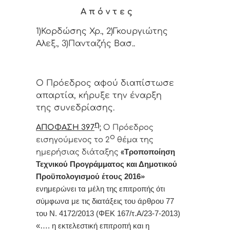
Α π ό ν τ ε ς
1)Κορδώσης Χρ., 2)Γκουργιώτης
Αλεξ., 3)Πανταζής Βασ..
Ο Πρόεδρος αφού διαπίστωσε
απαρτία, κήρυξε την έναρξη
της συνεδρίασης.
η
ΑΠΟΦΑΣΗ
397
:
Ο Πρόεδρος
ο
εισηγούμενος το 2
θέμα της
ημερήσιας διάταξης
«
Τροποποίηση
Τεχνικού Προγράμματος και Δημοτικού
Προϋπολογισμού έτους 2016»
ενημερώνει τα μέλη της επιτροπής ότι
σύμφωνα με τις διατάξεις του άρθρου 77
του Ν. 4172/2013 (ΦΕΚ 167/τ.Α/23-7-2013)
«…. η εκτελεστική επιτροπή και η