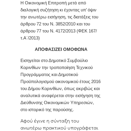
Η Οικονομική Επιτροπή μετά από
διαλογική συζήτηση κι έχοντας υπ’ όψιν
την ανωτέρω εισήγηση, τις διατάξεις του
άρθρου 72 του Ν. 3852/2010 και του
άρθρου 77 του Ν. 4172/2013 (ΦΕΚ 167/
τ.Α΄/2013)
ΑΠΟΦΑΣΙΖΕΙ ΟΜΟΦΩΝΑ
Εισηγείται στο Δημοτικό Συμβούλιο
Κορινθίων την τροποποίηση Τεχνικού
Προγράμματος και Δημοτικού
Προϋπολογισμού οικονομικού έτους 2016
του Δήμου Κορινθίων, όπως ακριβώς και
αναλυτικά αναφέρεται στην εισήγηση της
Διεύθυνσης Οικονομικών Υπηρεσιών,
στο ιστορικό της παρούσης.
Αφoύ έγιvε η σύvταξη τoυ
αvωτέρω πρακτικoύ υπoγράφεται