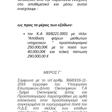
στο αποθεματικό και μέσω αυτού
ενισχύουμε :
ως προς το μέρος των εξόδων:
τον Κ.Α
00/
8221.0001 με τίτλο:
”Απόδοση φόρων μισθωτών
υπηρεσιών ” προϋπολογισμού
250.000,00€ με το ποσό των
40.000,00€ και τελική πίστωση
290.000,00 €
ΜΕΡΟΣ Γ’
Σύμφωνα με το υπ΄αρίθμ. 36683/16-11-
2016 έγγραφο του Υπουργείου
Εσωτερικών-Δ/νση Οικονομικών Τ.Α
-Τμήμα Οικονομικής Δ/σης και
Προϋπολογισμού παρατηρήθηκε μη ορθή
απεικόνιση στον προϋπολογισμό και
συγκεκριμένα τα εγγεγραμμένα ποσά του
Π.Δ.Ε στο σκέλος των εσόδων