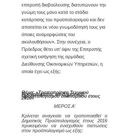
επιτροπή διαβούλευσης διατυπώνουν την
γνώμη τους μόνο κατά το στάδιο
κατάρτισης του προϋπολογισμού και δεν
απαιτείται εκ νέου γνωμοδότησή τους για
όποιες αναμορφώσεις του
ακολουθήσουν».
Στην συνέχεια, ο
Πρόεδρος θέτει υπ’ όψιν της Επιτροπής
σχετική εισήγηση της αρμόδιας
Διεύθυνσης Οικονομικών Υπηρεσιών
, η
οποία έχει ως εξής:
Θέμα: «Τροποποίηση Τεχνικού
Προγράμματος και Δημοτικού
Προϋπολογισμού οικονομικού έτους
2016»
ΜΕΡΟΣ Α’
Κ
ρίνεται αναγκαίο να τροποποιηθεί ο
Δημοτικός Προϋπολογισμός έτους 2016
προκειμένου να
ενισχυθούν
πιστώσεις
στον προϋπολογισμό ως εξής: