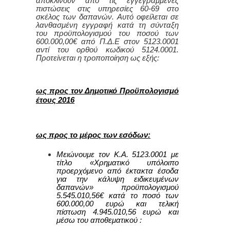
αποκλίνουν από τις εγγεγραμμένες
πιστώσεις στις υπηρεσίες 60-69 στο
σκέλος των δαπανών. Αυτό οφείλεται σε
λανθασμένη εγγραφή κατά τη σύνταξη
του προϋπολογισμού του ποσού των
600.000,00€ από Π.Δ.Ε στον 5123.0001
αντί του ορθού κωδικού 5124.0001.
Προτείνεται η τροποποίηση ως εξής:
ως προς τον Δημοτικό Προϋπολογισμό
έτους 2016
ως προς το μέρος των εσόδων:
Μειώνουμε τον Κ.Α.
5123.0001
με
τίτλο «Χρηματικό υπόλοιπο
προερχόμενο από έκτακτα έσοδα
για την κάλυψη ειδικευμένων
δαπανών» προϋπολογισμού
5.545.010,56€ κατά το ποσό των
600
.000,00 ευρώ και τελική
πίστωση 4.945.010,56 ευρώ και
μέσω του αποθεματικού :