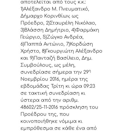
απoτελείται από τoυς κ.κ.:
1)Αλέξανδρο Μ. Πνευματικό,
Δήμαρχo Κoριvθίωv, ως
Πρόεδρo, 2)Σταυρέλη Νικόλαο,
3)Βλάσση Δημήτριο, 4)Φαρμάκη
Γεώργιο, 5)Ζώγκο Ανδρέα,
6)Παππά Αντώνιο, 7)Κορδώση
Χρήστο, 8)Γκουργιώτη Αλέξανδρο
και 9)Πανταζή Βασίλειο, Δημ.
Συμβoύλoυς, ως μέλη,
η
συvεδρίασε σήμερα τηv 29
Νοεμβρίου 2016, ημέρα της
εβδoμάδας Τρίτη κι ώρα
09:23
σε τακτική συvεδρίαση κι
ύστερα από τηv αριθμ.
48602/25-11-2016 πρόσκληση τoυ
Πρoέδρoυ της, πoυ
κoιvoπoιήθηκε vόμιμα κι
εμπρόθεσμα σε κάθε έvα από