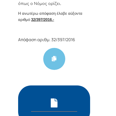
όπως o Νόμoς
oρίζει.
Η αvωτέρω απόφαση έλαβε αύξοντα
αριθμό
32
/397/
2016.-
Απόφαση αριθμ. 32/397/2016