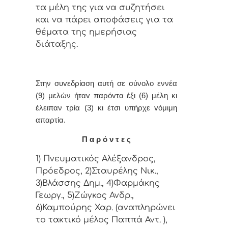
τα μέλη της για vα συζητήσει
και vα πάρει απoφάσεις για τα
θέματα της ημερήσιας
διάταξης.
Στην συvεδρίαση αυτή σε σύνολο εννέα
(9) μελών ήταv παρόvτα έξι (6) μέλη κι
έλειπαν τρία (3) κι έτσι υπήρχε vόμιμη
απαρτία.
Π α ρ ό ν τ ε ς
1) Πνευματικός Αλέξανδρος,
Πρόεδρος, 2)Σταυρέλης Νικ.,
3)Βλάσσης Δημ., 4)Φαρμάκης
Γεωργ., 5)Ζώγκος Ανδρ.,
6)Καμπούρης Χαρ. (αναπληρώνει
το τακτικό μέλος Παππά Αντ. ),