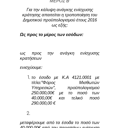
ΜΕΡΟΣ
B
‘
Για την κάλυψη ανάγκης ενίσχυσης
κράτησης απαιτείται η τροποποίηση του
Δημοτικού προϋπολογισμού έτους 2016
ως εξής:
Ως προς το μέρος των εσόδων:
ως προς την ανάγκη ενίσχυσης
κρατήσεων
ενισχύουμε:
το έσοδο με Κ.Α 4121.0001 με
τίτλο:”Φόρος Μισθωτών
Υπηρεσιών”, προϋπολογισμού
250.000,00€ με το ποσό των
40.000,00€ και τελικό ποσό
290.000,00 €
μεταφέρουμε από τα έσοδα το ποσό των
40.000,00€ από την παραπάνω ενίσχυση