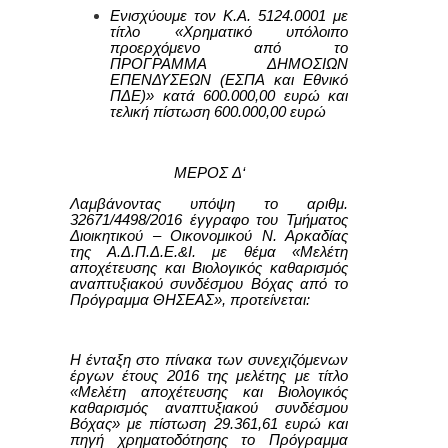
Ενισχύουμε τον Κ.Α.
5124.0001
με
τίτλο «Χρηματικό υπόλοιπο
προερχόμενο από το
ΠΡΟΓΡΑΜΜΑ ΔΗΜΟΣΙΩΝ
ΕΠΕΝΔΥΣΕΩΝ (ΕΣΠΑ και Εθνικό
ΠΔΕ)» κατά
600.0
00,00 ευρώ και
τελική πίστωση
600.0
00,00 ευρώ
ΜΕΡΟΣ
Δ
‘
Λαμβάνοντας υπόψη το αριθμ.
32671/4498/2016 έγγραφο του Τμήματος
Διοικητικού – Οικονομικού Ν. Αρκαδίας
της Α.Δ.Π.Δ.Ε.&Ι. με θέμα «Μελέτη
αποχέτευσης και Βιολογικός καθαρισμός
αναπτυξιακού συνδέσμου Βόχας από το
Πρόγραμμα ΘΗΣΕΑΣ», προτείνεται:
Η ένταξη στο πίνακα των συνεχιζόμενων
έργων έτους 2016 της μελέτης με τίτλο
«Μελέτη αποχέτευσης και Βιολογικός
καθαρισμός αναπτυξιακού συνδέσμου
Βόχας» με πίστωση 29.361,61 ευρώ και
πηγή χρηματοδότησης το Πρόγραμμα